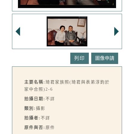
列印
主要名稱:
琦君家族照(琦君與表弟淳鈞於
家中合照)2-6
拍攝日期:
不詳
類別:
攝影
拍攝者:
不詳
原件與否:
原件