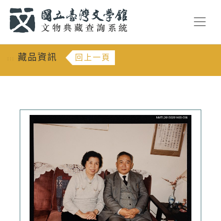
跳到主要內容
:::
藏品資訊
回上一頁
:::