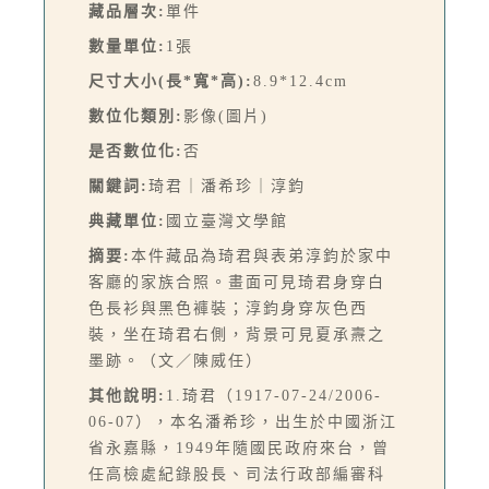
藏品層次:
單件
數量單位:
1張
尺寸大小(長*寬*高):
8.9*12.4cm
數位化類別:
影像(圖片)
是否數位化:
否
關鍵詞:
琦君｜潘希珍｜淳鈞
典藏單位:
國立臺灣文學館
摘要:
本件藏品為琦君與表弟淳鈞於家中
客廳的家族合照。畫面可見琦君身穿白
色長衫與黑色褲裝；淳鈞身穿灰色西
裝，坐在琦君右側，背景可見夏承燾之
墨跡。（文／陳威任）
其他說明:
1.琦君（1917-07-24/2006-
06-07），本名潘希珍，出生於中國浙江
省永嘉縣，1949年隨國民政府來台，曾
任高檢處紀錄股長、司法行政部編審科