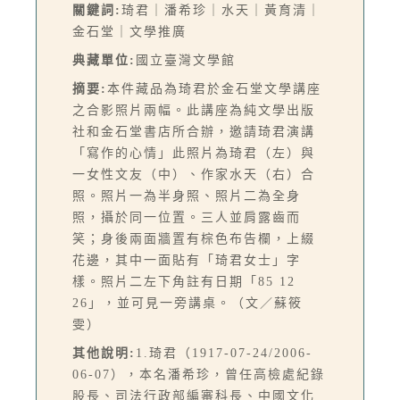
關鍵詞:
琦君｜潘希珍｜水天｜黃育清｜
金石堂｜文學推廣
典藏單位:
國立臺灣文學館
摘要:
本件藏品為琦君於金石堂文學講座
之合影照片兩幅。此講座為純文學出版
社和金石堂書店所合辦，邀請琦君演講
「寫作的心情」此照片為琦君（左）與
一女性文友（中）、作家水天（右）合
照。照片一為半身照、照片二為全身
照，攝於同一位置。三人並肩露齒而
笑；身後兩面牆置有棕色布告欄，上綴
花邊，其中一面貼有「琦君女士」字
樣。照片二左下角註有日期「85 12
26」，並可見一旁講桌。（文／蘇筱
雯）
其他說明:
1.琦君（1917-07-24/2006-
06-07），本名潘希珍，曾任高檢處紀錄
股長、司法行政部編審科長、中國文化