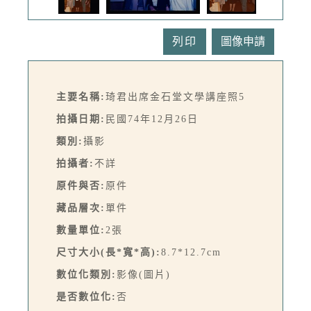
列印
主要名稱:
琦君出席金石堂文學講座照5
拍攝日期:
民國74年12月26日
類別:
攝影
拍攝者:
不詳
原件與否:
原件
藏品層次:
單件
數量單位:
2張
尺寸大小(長*寬*高):
8.7*12.7cm
數位化類別:
影像(圖片)
是否數位化:
否