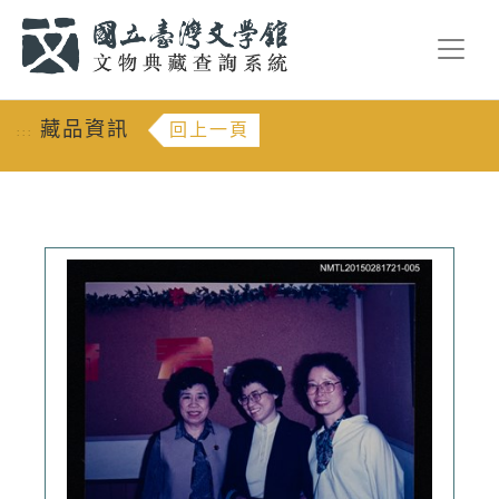
跳到主要內容
:::
藏品資訊
回上一頁
:::