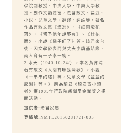
學院副教授、中央大學、中興大學教
授。創作文類豐富，包含散文、論述、
小說、兒童文學、翻譯、詞論等。著名
作品有散文集《煙愁》、《細雨燈花
落》、《留予他年說夢痕》、《桂花
雨》、小說《橘子紅了》等。琦君來台
後，因文學發表而與丈夫李唐基結緣，
兩人育有一子李一楠。
2.水天（1940-10-24/），本名黃育清。
著有散文《人間有味是清歡》，小說
《一串串的結》等，兒童文學《荳荳的
感謝》等。3. 應為琦君《琦君寄小讀
者》獲1985年行政院新聞局金鼎獎之相
關活動。
提供者:
琦君家屬
登錄號:
NMTL20150281721-005