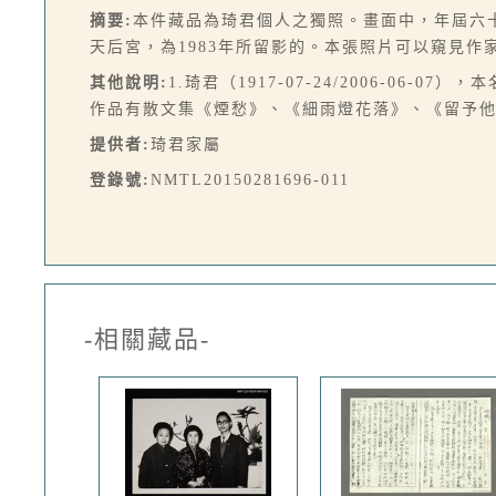
摘要:
本件藏品為琦君個人之獨照。畫面中，年屆六
天后宮，為1983年所留影的。本張照片可以窺見
其他說明:
1.琦君（1917-07-24/2006-
作品有散文集《煙愁》、《細雨燈花落》、《留予
提供者:
琦君家屬
登錄號:
NMTL20150281696-011
-相關藏品-