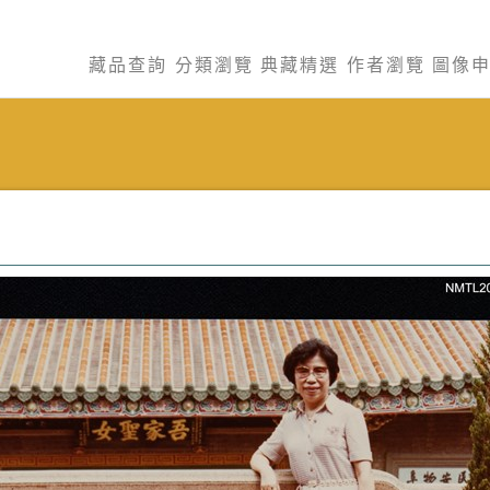
藏品查詢
分類瀏覽
典藏精選
作者瀏覽
圖像