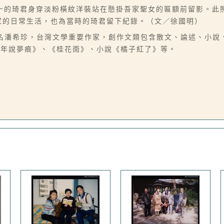
十的琦君身穿淡粉橫紋洋裝站在懸掛吾家聖女的匾額前留影。此
作家的日常生活，也為當時的琦君留下紀錄。（文／徐國明）
06-07），本名潘希珍，台灣文學重要作家，創作文類包含散文、論述
他年說夢痕》、《桂花雨》、小說《橘子紅了》等。