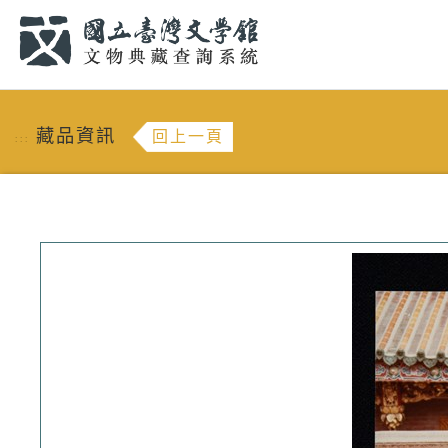
跳到主要內容
:::
藏品資訊
回上一頁
:::