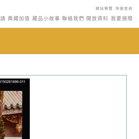
網站導覽
快速查詢
申請
典藏加值
藏品小故事
聯絡我們
開放資料
我要捐贈