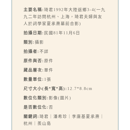
主要名稱:
琦君1992年大陸返鄉3-4(一九
九二年訪問杭州、上海，琦君夫婦與友
人於詞學家夏承燾墓前合影)
拍攝日期:
民國81年11月6日
類別:
攝影
拍攝者:
不詳
原件與否:
原件
藏品層次:
單件
數量單位:
1張
尺寸大小(長*寬*高):
12.7*8.8cm
數位化類別:
影像(圖片)
是否數位化:
否
關鍵詞:
琦君｜潘希珍｜李唐基夏承燾｜
杭州｜羨山島