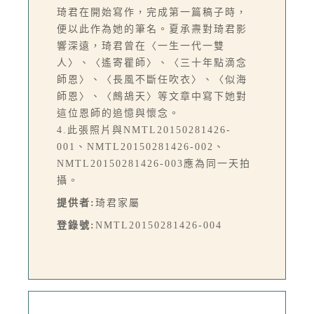
琦君在開始寫作，完成第一篇稿子時，
便以此作為她的筆名。夏承燾對琦君影
響深遠，琦君曾在〈一生一代一雙
人〉、〈遙寄瞿師〉、〈三十年點滴念
師恩〉、〈長風不斷任吹衣〉、〈似海
師恩〉、〈鷓鴣天〉等文章中寫下她對
這位恩師的追憶與懷念。
4.此張照片與NMTL20150281426-
001、NMTL20150281426-002、
NMTL20150281426-003應為同一天拍
攝。
提供者:
琦君家屬
登錄號:
NMTL20150281426-004