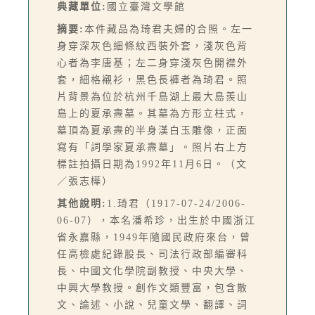
典藏單位:
國立臺灣文學館
摘要:
本件藏品為琦君夫婦的合照。左一
身穿深灰色細條紋西裝外套，淺灰色背
心者為李唐基；左二身穿淺灰色開襟外
套，細格襯衫，黑色長褲者為琦君。照
片背景為位於杭州千島湖上最大島羨山
島上的夏承燾墓。其墓為方形立柱式，
墓頂為夏承燾的半身漢白玉雕像，正面
寫有「詞學家夏承燾墓」。照片右上方
標註拍攝日期為1992年11月6日。（文
／張志樺）
其他說明:
1.琦君（1917-07-24/2006-
06-07），本名潘希珍，出生於中國浙江
省永嘉縣，1949年隨國民政府來台，曾
任高檢處紀錄股長、司法行政部編審科
長、中國文化學院副教授、中央大學、
中興大學教授。創作文類豐富，包含散
文、論述、小說、兒童文學、翻譯、詞