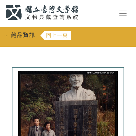
跳到主要內容
:::
藏品資訊
回上一頁
:::