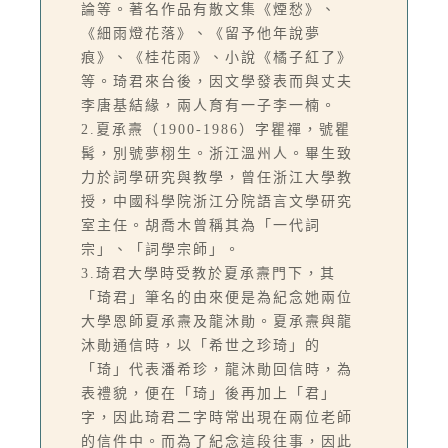
論等。著名作品有散文集《煙愁》、
《細雨燈花落》、《留予他年說夢
痕》、《桂花雨》、小說《橘子紅了》
等。琦君來台後，因文學發表而與丈夫
李唐基結緣，兩人育有一子李一楠。
2.夏承燾（1900-1986）字瞿禪，號瞿
髯，別號夢栩生。浙江溫州人。畢生致
力於詞學研究與教學，曾任浙江大學教
授，中國科學院浙江分院語言文學研究
室主任。胡喬木曾稱其為「一代詞
宗」、「詞學宗師」。
3.琦君大學時受教於夏承燾門下，其
「琦君」筆名的由來便是為紀念她兩位
大學恩師夏承燾及龍沐勛。夏承燾與龍
沐勛通信時，以「希世之珍琦」的
「琦」代表潘希珍，龍沐勛回信時，為
表禮貌，便在「琦」後再加上「君」
字，因此琦君二字時常出現在兩位老師
的信件中。而為了紀念這段往事，因此