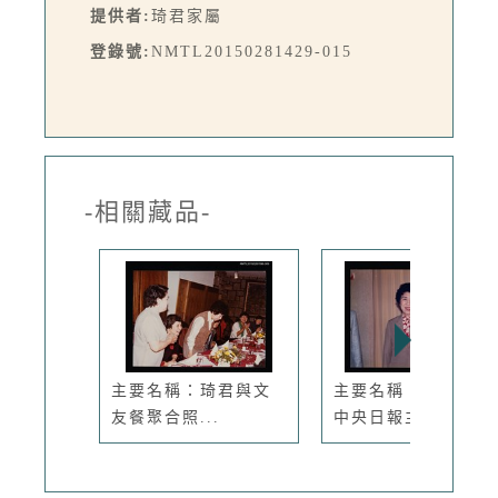
提供者:
琦君家屬
登錄號:
NMTL20150281429-015
-相關藏品-
主要名稱：琦君與文
主要名稱：琦君出席
友餐聚合照...
中央日報主...