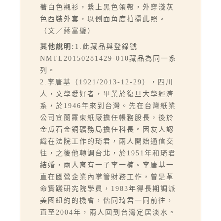
著白色襯衫，繫上黑色領帶，外穿淺灰
色西裝外套，以側面角度拍攝此照。
（文／蔣富璧）
其他說明:
1.此藏品與登錄號
NMTL20150281429-010藏品為同一系
列。
2.李唐基（1921/2013-12-29），四川
人，文學愛好者，畢業於復旦大學經濟
系，於1946年來到台灣。先在台灣紙業
公司宜蘭羅東紙廠擔任帳務股長，後於
金瓜石金銅礦務局擔任科長。因友人認
識在法院工作的琦君，兩人開始通信交
往，之後他轉調台北，於1951年和琦君
結婚，兩人育有一子李一楠。李唐基一
直在國營企業內掌管財務工作，曾是革
命實踐研究院學員，1983年得長期調派
美國紐約的機會，偕同琦君一同前往，
直至2004年，兩人回到台灣定居淡水。