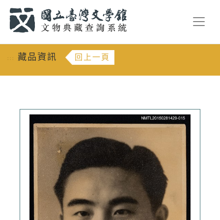
跳到主要內容
:::
藏品資訊
回上一頁
:::