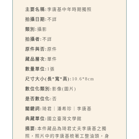
主要名稱:
李唐基中年時期獨照
拍攝日期:
不詳
類別:
攝影
拍攝者:
不詳
原件與否:
原件
藏品層次:
單件
數量單位:
1張
尺寸大小(長*寬*高):
10.6*8cm
數位化類別:
影像(圖片)
是否數位化:
否
關鍵詞:
琦君｜潘希珍｜李唐基
典藏單位:
國立臺灣文學館
摘要:
本件藏品為琦君丈夫李唐基之獨
照，照片中的李唐基梳著工整油頭，身