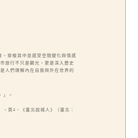
者，穿梭其中並感受空間變化與情感
城市旅行不只是觀光，更是深入歷史
，是人們理解內在自我與外在世界的
》」。
8），頁4、《臺北說城人》（臺北：