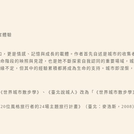
官體驗
口，更是情感、記憶與成長的載體。作者首先自述是城市的收集
生命階段的映照與見證，也是她不斷探索自我認同的重要場域，
情緣不定，但其中的經驗累積都將成為生命的支持。城市即涅槃
。
處，《世界城市散步學》、《臺北說城人》改為「《世界城市散步學
學：20位風格旅行者的24場主題旅行計畫》（臺北：麥浩斯，200