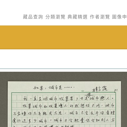
藏品查詢
分類瀏覽
典藏精選
作者瀏覽
圖像