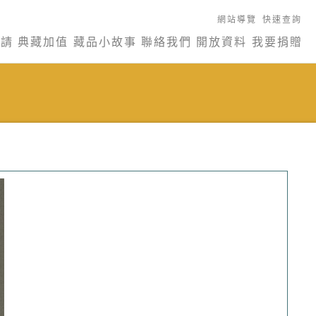
網站導覽
快速查詢
申請
典藏加值
藏品小故事
聯絡我們
開放資料
我要捐贈