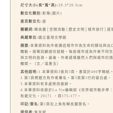
尺寸大小(長*寬*高):
29.3*20.5cm
數位化類別:
影像(圖片)
是否數位化:
是
關鍵詞:
韓良露│空間流動│歷史文明│城市旅行│感
典藏單位:
國立臺灣文學館
摘要:
本筆資料為作者講述城市作為生命的驛站與出
觸動。接著回顧過往經驗，每座城市成為作者不同
與文明的追尋。最後，作者感嘆雖然人們與城市的
觸媒。（文／温惠玉）
其他說明:
1.本筆資料3張共3頁，書寫於400字稿紙
2.第1頁標題方有作者署名。第3頁第1行的留白
3.本筆資料有多處修改痕跡。
4.本筆資料收錄於La Vie編輯部《世界城市散步
有鹿文化，2017），頁175-177。
印記/簽名:
第1頁右上角有韓良露簽名。
提供者:
朱全斌