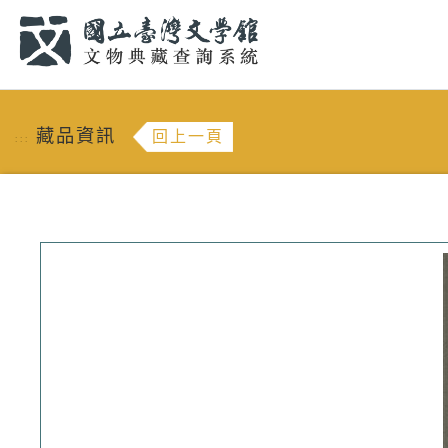
跳到主要內容
:::
藏品資訊
回上一頁
:::