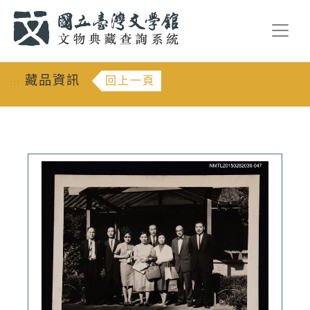
跳到主要內容
:::
藏品資訊
回上一頁
:::