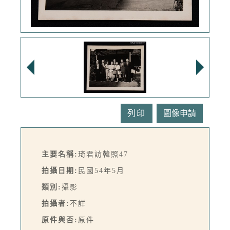
列印
主要名稱:
琦君訪韓照47
拍攝日期:
民國54年5月
類別:
攝影
拍攝者:
不詳
原件與否:
原件