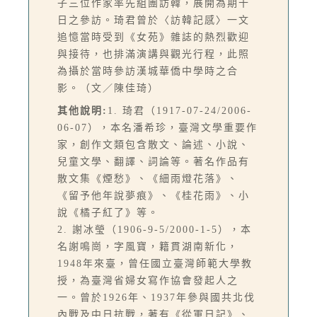
子三位作家率先組團訪韓，展開為期十
日之參訪。琦君曾於〈訪韓記感〉一文
追憶當時受到《女苑》雜誌的熱烈歡迎
與接待，也排滿演講與觀光行程，此照
為攝於當時參訪漢城華僑中學時之合
影。（文／陳佳琦）
其他說明:
1. 琦君（1917-07-24/2006-
06-07），本名潘希珍，臺灣文學重要作
家，創作文類包含散文、論述、小說、
兒童文學、翻譯、詞論等。著名作品有
散文集《煙愁》、《細雨燈花落》、
《留予他年說夢痕》、《桂花雨》、小
說《橘子紅了》等。
2. 謝冰瑩（1906-9-5/2000-1-5），本
名謝鳴崗，字風寶，籍貫湖南新化，
1948年來臺，曾任國立臺灣師範大學教
授，為臺灣省婦女寫作協會發起人之
一。曾於1926年、1937年參與國共北伐
內戰及中日抗戰，著有《從軍日記》、