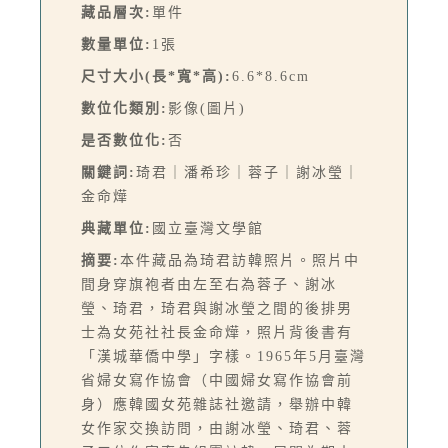
藏品層次:
單件
數量單位:
1張
尺寸大小(長*寬*高):
6.6*8.6cm
數位化類別:
影像(圖片)
是否數位化:
否
關鍵詞:
琦君｜潘希珍｜蓉子｜謝冰瑩｜
金命燁
典藏單位:
國立臺灣文學館
摘要:
本件藏品為琦君訪韓照片。照片中
間身穿旗袍者由左至右為蓉子、謝冰
瑩、琦君，琦君與謝冰瑩之間的後排男
士為女苑社社長金命燁，照片背後書有
「漢城華僑中學」字樣。1965年5月臺灣
省婦女寫作協會（中國婦女寫作協會前
身）應韓國女苑雜誌社邀請，舉辦中韓
女作家交換訪問，由謝冰瑩、琦君、蓉