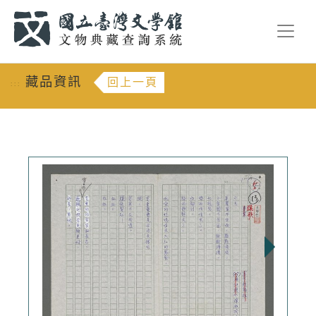
跳到主要內容
:::
藏品資訊
回上一頁
:::