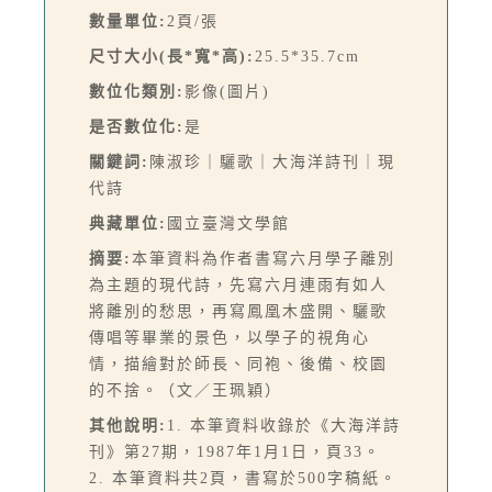
數量單位:
2頁/張
尺寸大小(長*寬*高):
25.5*35.7cm
數位化類別:
影像(圖片)
是否數位化:
是
關鍵詞:
陳淑珍｜驪歌｜大海洋詩刊｜現
代詩
典藏單位:
國立臺灣文學館
摘要:
本筆資料為作者書寫六月學子離別
為主題的現代詩，先寫六月連雨有如人
將離別的愁思，再寫鳳凰木盛開、驪歌
傳唱等畢業的景色，以學子的視角心
情，描繪對於師長、同袍、後備、校園
的不捨。（文／王珮穎）
其他說明:
1. 本筆資料收錄於《大海洋詩
刊》第27期，1987年1月1日，頁33。
2. 本筆資料共2頁，書寫於500字稿紙。