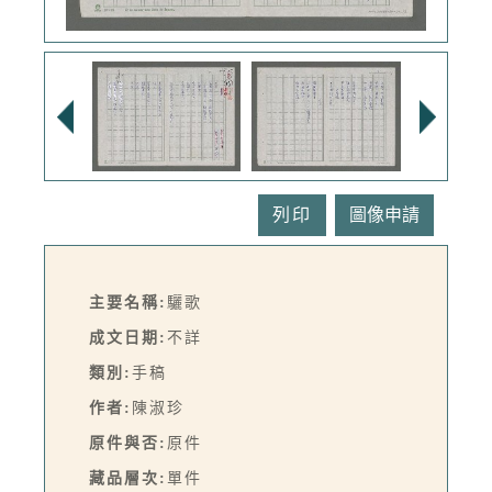
列印
主要名稱:
驪歌
成文日期:
不詳
類別:
手稿
作者:
陳淑珍
原件與否:
原件
藏品層次:
單件