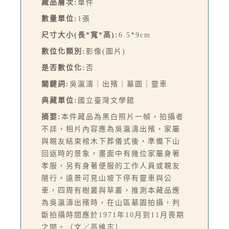
藏品層次:
單件
數量單位:
1張
尺寸大小(長*寬*高):
6.5*9cm
數位化類別:
影像(圖片)
是否數位化:
否
關鍵詞:
吳瀛濤｜出殯｜墓園｜靈車
典藏單位:
國立臺灣文學館
摘要:
本件藏品為黑白照片一幀，拍攝者
不詳，相片內容應為吳瀛濤出殯，家屬
與親友結束棺木下葬儀式後，準備下山
回返時的景象，畫面中有幾位家屬身著
孝服，另有身著便服的工作人員或親友
隨行。遠景可見山坡下停有靈車與公
車，四周有樹叢與草叢，推測本藏品應
為吳瀛濤出殯時，在山區墓園拍攝，判
斷拍攝時間應於1971年10月到11月喪期
之間。（文／高維志）