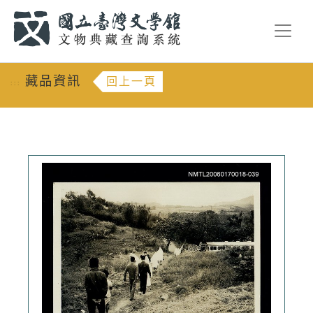
跳到主要內容
:::
藏品資訊
回上一頁
:::