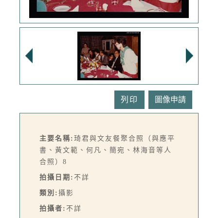
列印
主要名稱:
琦君與文友餐聚合照（與應平
書、黃文範、何凡、簡宛、林海音等人
合照）8
拍攝日期:
不詳
類別:
攝影
拍攝者:
不詳