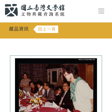
跳到主要內容
:::
藏品資訊
回上一頁
:::