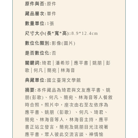
原件與否:
原件
藏品層次:
單件
數量單位:
1張
尺寸大小(長*寬*高):
8.9*12.4cm
數位化類別:
影像(圖片)
是否數位化:
否
關鍵詞:
琦君│潘希珍│應平書│姚朋│彭
歌│何凡│簡宛│林海音
典藏單位:
國立臺灣文學館
摘要:
本件藏品為琦君與文友應平書、姚
朋(彭歌)、何凡、簡宛、林海音等人餐敘
時合照。照片中，座次由右至左依序為
應平書、姚朋（彭歌）、何凡、琦君、
簡宛、林海音等人，林海音主持，應平
書正站立發言，簡宛及姚朋目光注視著
應平書，眾人彼此交流言談、神情愉