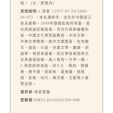
悅。（文／廖堅均）
其他說明:
1.琦君（1917-07-24/2006-
06-07），本名潘希珍，出生於中國浙江
省永嘉縣，1949年隨國民政府來臺，曾
任高檢處紀錄股長、司法行政部編審科
長、中國文化學院副教授、中央大學、
中興大學教授。創作文類豐富，包含散
文、論述、小說、兒童文學、翻譯、詞
論等。琦君來臺後，因文學發表而與丈
夫李唐基結緣，兩人育有一子李一楠。
2.琦君與林海音、邱七七、簡宛、簡靜
惠、應平書、田新彬、夏祖麗、鄧佩
瑜、彭歌、何凡、黃文範、王藍等人餐
聚合照。
提供者:
琦君家屬
登錄號:
NMTL20150281596-008