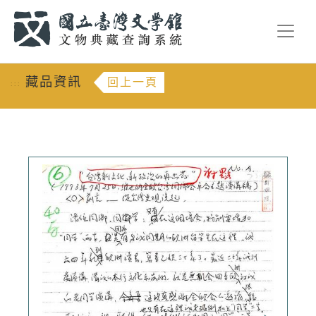
跳到主要內容
:::
藏品資訊
回上一頁
:::