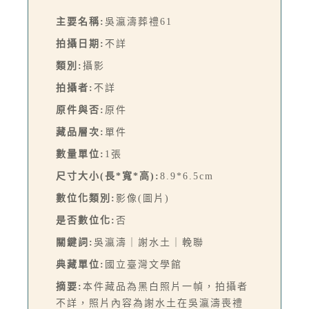
主要名稱:
吳瀛濤葬禮61
拍攝日期:
不詳
類別:
攝影
拍攝者:
不詳
原件與否:
原件
藏品層次:
單件
數量單位:
1張
尺寸大小(長*寬*高):
8.9*6.5cm
數位化類別:
影像(圖片)
是否數位化:
否
關鍵詞:
吳瀛濤｜謝水土｜輓聯
典藏單位:
國立臺灣文學館
摘要:
本件藏品為黑白照片一幀，拍攝者
不詳，照片內容為謝水土在吳瀛濤喪禮