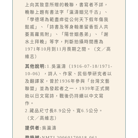
上向其致意所贈的輓聯，書寫者不詳，
輓聯上題有書法字「瀛濤姻兄千古」、
「學德堪為範盡瘁從公何天下假年傷我
懿戚」、「詩書及等身翰墨留香哲人共
萎蔦蘿焉附」、「陽世姻愚弟」、「謝
水土拜輓」等字，判斷拍攝時間應為
1971年10月到11月喪期之間。（文／高
維志）
其他說明:
1.吳瀛濤（1916-07-18/1971-
10-06），詩人、作家、民俗學研究者以
及翻譯家，曾於1936年參與「台灣文藝
聯盟」並為發起者之一，1939年正式開
始以日文寫詩，戰後仍持續以中文寫
作。
2.藏品尺寸長8.9公分、寬6.5公分。
（文／高維志）
提供者:
吳瀛濤
登錄號:
NMTL20060170018-061