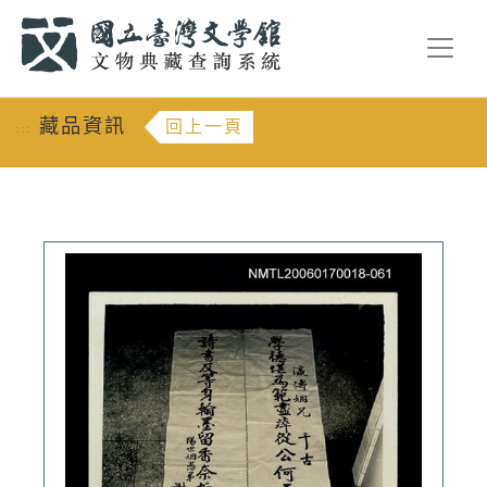
跳到主要內容
:::
藏品資訊
回上一頁
:::