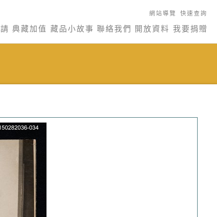
網站導覽
快速查詢
申請
典藏加值
藏品小故事
聯絡我們
開放資料
我要捐贈