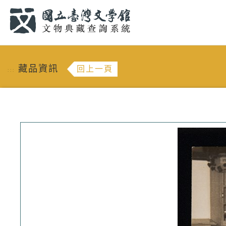
跳到主要內容
:::
藏品資訊
回上一頁
:::