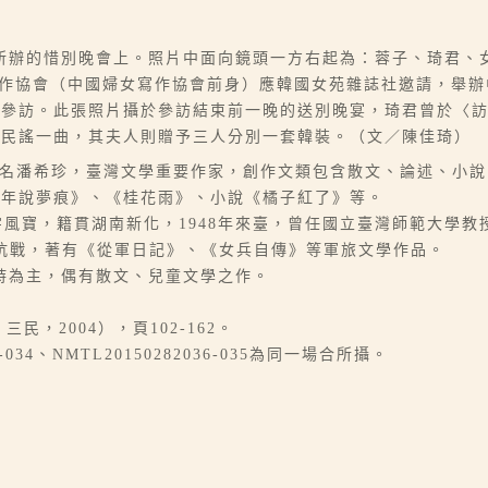
所辦的惜別晚會上。照片中面向鏡頭一方右起為：蓉子、琦君、
女寫作協會（中國婦女寫作協會前身）應韓國女苑雜誌社邀請，舉
之參訪。此張照片攝於參訪結束前一晚的送別晚宴，琦君曾於〈
歌民謠一曲，其夫人則贈予三人分別一套韓裝。（文／陳佳琦）
-06-07），本名潘希珍，臺灣文學重要作家，創作文類包含散文、論述
他年說夢痕》、《桂花雨》、小說《橘子紅了》等。
本名謝鳴崗，字風寶，籍貫湖南新化，1948年來臺，曾任國立臺灣師範
中日抗戰，著有《從軍日記》、《女兵自傳》等軍旅文學作品。
創作文類以詩為主，偶有散文、兒童文學之作。
，2004），頁102-162。
036-034、NMTL20150282036-035為同一場合所攝。