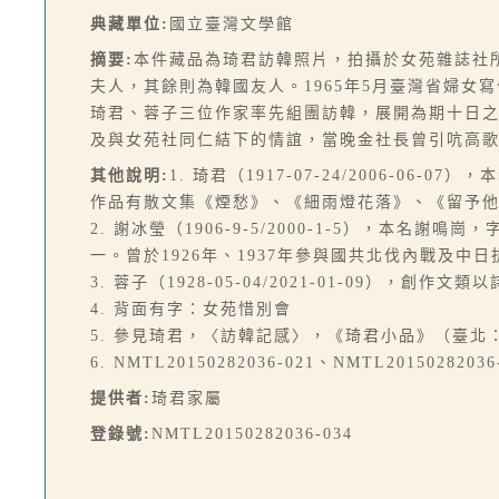
典藏單位:
國立臺灣文學館
摘要:
本件藏品為琦君訪韓照片，拍攝於女苑雜誌社
夫人，其餘則為韓國友人。1965年5月臺灣省婦
琦君、蓉子三位作家率先組團訪韓，展開為期十日
及與女苑社同仁結下的情誼，當晚金社長曾引吭高
其他說明:
1. 琦君（1917-07-24/2006
作品有散文集《煙愁》、《細雨燈花落》、《留予
2. 謝冰瑩（1906-9-5/2000-1-5），
一。曾於1926年、1937年參與國共北伐內戰及
3. 蓉子（1928-05-04/2021-01-09），
4. 背面有字：女苑惜別會
5. 參見琦君，〈訪韓記感〉，《琦君小品》（臺北：三民
6. NMTL20150282036-021、NMTL20150282
提供者:
琦君家屬
登錄號:
NMTL20150282036-034