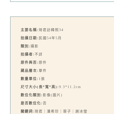
主要名稱:
琦君訪韓照34
拍攝日期:
民國54年5月
類別:
攝影
拍攝者:
不詳
原件與否:
原件
藏品層次:
單件
數量單位:
1張
尺寸大小(長*寬*高):
9.3*11.2cm
數位化類別:
影像(圖片)
是否數位化:
否
關鍵詞:
琦君｜潘希珍｜蓉子｜謝冰瑩