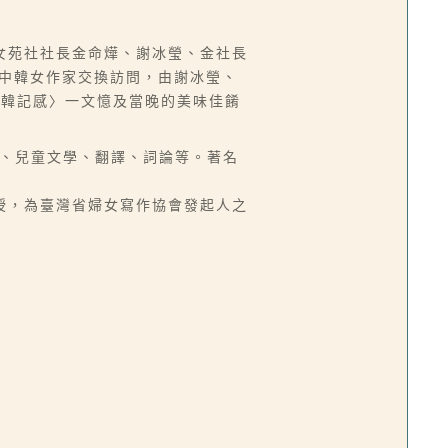
女苑社社長金命燁、謝冰瑩、金社長
辦中韓女作家交換訪問，由謝冰瑩、
訪韓記感〉一文憶及當晚的美味佳餚
、小說、兒童文學、翻譯、詞論等。著名
大學教授，為臺灣省婦女寫作協會發起人之