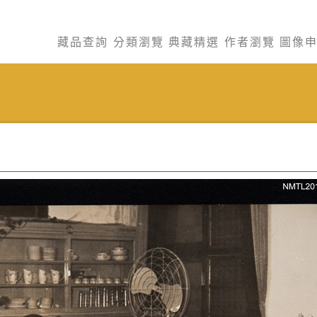
藏品查詢
分類瀏覽
典藏精選
作者瀏覽
圖像