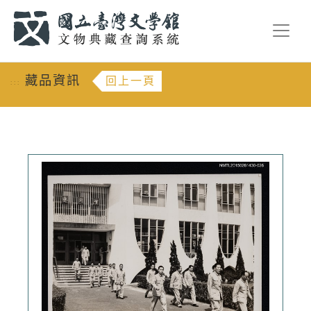
跳到主要內容
:::
藏品資訊
回上一頁
:::