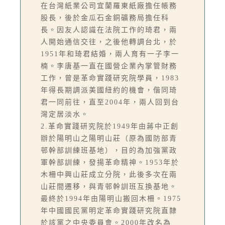
在台灣紙業公司宜蘭羅東紙廠擔任帳務
股長，後於金瓜石金銅礦務局擔任科
長。因友人認識在法院工作的琦君，兩
人開始通信交往，之後他轉調台北，於
1951年和琦君結婚，兩人育有一子李一
楠。李唐基一直在國營企業內掌管財務
工作，曾是革命實踐研究院學員，1983
年得長期調派美國紐約的機會，偕同琦
君一同前往，直至2004年，兩人回到台
灣定居淡水。
2.革命實踐研究院於1949年由蔣中正創
辦於陽明山之陽明山莊（原為國防部青
邨幹部訓練班基地），目的為加強黨政
軍幹部訓練，發揚革命精神。1953年於
木柵中興山莊成立分院，此後多次在兩
山莊間遷移，與青邨幹訓班互換基地。
最終於1994年由陽明山搬回木柵。1975
年中國國民黨明定革命實踐研究院直隸
於該黨之中央委員會。2000年改名為