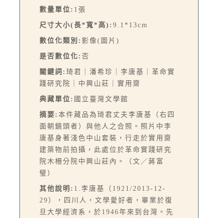
數量單位:
1張
尺寸大小(長*寬*高):
9.1*13cm
數位化類別:
影像(圖片)
是否數位化:
否
關鍵詞:
琦君｜潘希珍｜李唐基｜革命實
踐研究院｜中興山莊｜實用齋
典藏單位:
國立臺灣文學館
摘要:
本件藏品為琦君丈夫李唐基（右四
面朝鏡頭者）與他人之合照。照片中李
唐基身著淺色中山套裝，行走於實用齋
建築物前拍攝，此處位於革命實踐研究
院木柵分院中興山莊內。（文／蔣富
璧）
其他說明:
1.李唐基（1921/2013-12-
29），四川人，文學愛好者，畢業於復
旦大學經濟系，於1946年來到台灣。先