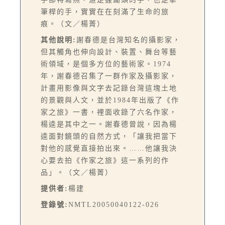
筆桿的手，實實在在刻滿了生命的旅
痕。（文／楊菁）
其他說明:
謝春德是台灣知名的攝影家，
但其觸角也伸向設計、裝置、舞台等藝
術領域，是個多方位的藝術家。1974
年，謝春德召集了一群作家及攝影家，
計畫用影像與文字去記錄台灣這塊土地
的景觀與人文，並於1984年出版了《作
家之旅》一書，裡面收錄了六名作家，
楊逵是其中之一。謝春德曾說，因為楊
逵面對鏡頭的自然方式，「讓我把當下
對他的感覺直接拍出來。……他讓我決
心要去拍《作家之旅》這一系列的作
品」。（文／楊菁）
提供者:
楊建
登錄號:
NMTL20050040122-026