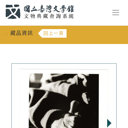
跳到主要內容
:::
藏品資訊
回上一頁
:::