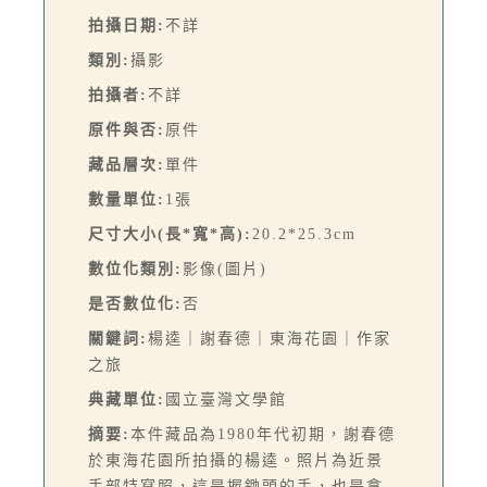
拍攝日期:
不詳
類別:
攝影
拍攝者:
不詳
原件與否:
原件
藏品層次:
單件
數量單位:
1張
尺寸大小(長*寬*高):
20.2*25.3cm
數位化類別:
影像(圖片)
是否數位化:
否
關鍵詞:
楊逵｜謝春德｜東海花園｜作家
之旅
典藏單位:
國立臺灣文學館
摘要:
本件藏品為1980年代初期，謝春德
於東海花園所拍攝的楊逵。照片為近景
手部特寫照，這是握鋤頭的手，也是拿