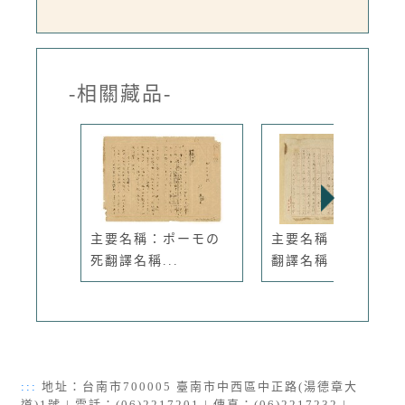
-相關藏品-
主要名稱：ポーモの
主要名稱：蟻の普請
死翻譯名稱...
翻譯名稱：...
:::
地址：台南市700005 臺南市中西區中正路(湯德章大
道)1號 | 電話：(06)2217201 | 傳真：(06)2217232 |