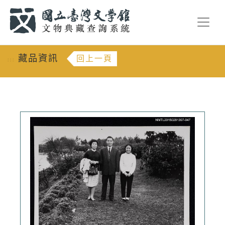
跳到主要內容
:::
藏品資訊
回上一頁
:::