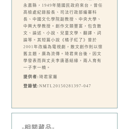
永嘉縣，1949年隨國民政府來台，曾任
高檢處紀錄股長、司法行政部編審科
長、中國文化學院副教授、中央大學、
中興大學教授。創作文類豐富，包含散
文、論述、小說、兒童文學、翻譯、詞
論等。其短篇小說《橘子紅了》曾於
2001年改編為電視劇，散文創作則以懷
舊主題，廣為流傳。琦君來台後，因文
學發表而與丈夫李唐基結緣，兩人育有
一子李一楠。
提供者:
琦君家屬
登錄號:
NMTL20150281397-047
-相關藏品-