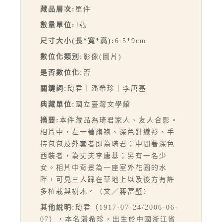
藏品層次:
單件
數量單位:
1張
尺寸大小(長*寬*高):
6.5*9cm
數位化類別:
影像(圖片)
是否數位化:
否
關鍵詞:
琦君｜潘希珍｜李唐基
典藏單位:
國立臺灣文學館
摘要:
本件藏品為琦君家人、友人合影。
相片中，左一著旗袍、深色針織衫、手
持包包及外套者即為琦君；中間著深色
西裝者，為丈夫李唐基；另有一名少
女。相片中背景為一座室外花園的水
畔，可見三人踩在草地上以及後方有許
多植栽與樹木。（文／蔣富璧）
其他說明:
琦君（1917-07-24/2006-06-
07），本名潘希珍，出生於中國浙江省