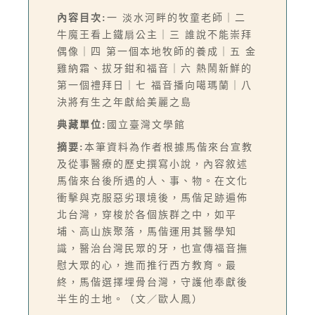
內容目次:
一 淡水河畔的牧童老師｜二
牛魔王看上鐵扇公主｜三 誰說不能崇拜
偶像｜四 第一個本地牧師的養成｜五 金
雞納霜、拔牙鉗和福音｜六 熱鬧新鮮的
第一個禮拜日｜七 福音播向噶瑪蘭｜八
決將有生之年獻給美麗之島
典藏單位:
國立臺灣文學館
摘要:
本筆資料為作者根據馬偕來台宣教
及從事醫療的歷史撰寫小說，內容敘述
馬偕來台後所遇的人、事、物。在文化
衝擊與克服惡劣環境後，馬偕足跡遍佈
北台灣，穿梭於各個族群之中，如平
埔、高山族聚落，馬偕運用其醫學知
識，醫治台灣民眾的牙，也宣傳福音撫
慰大眾的心，進而推行西方教育。最
終，馬偕選擇埋骨台灣，守護他奉獻後
半生的土地。（文／歐人鳳）