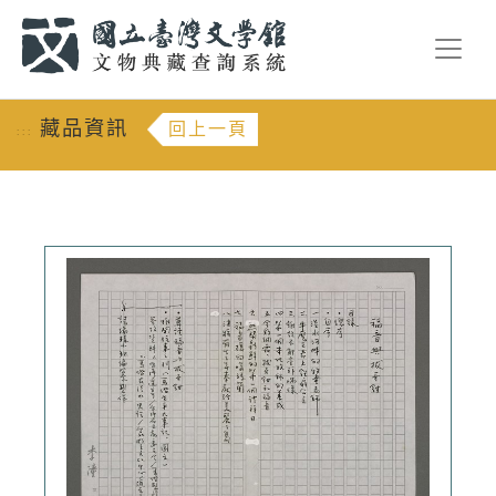
跳到主要內容
:::
藏品資訊
回上一頁
:::