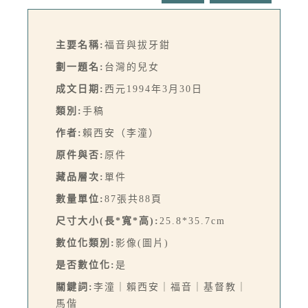
主要名稱:
福音與拔牙鉗
劃一題名:
台灣的兒女
成文日期:
西元1994年3月30日
類別:
手稿
作者:
賴西安（李潼）
原件與否:
原件
藏品層次:
單件
數量單位:
87張共88頁
尺寸大小(長*寬*高):
25.8*35.7cm
數位化類別:
影像(圖片)
是否數位化:
是
關鍵詞:
李潼｜賴西安｜福音｜基督教｜
馬偕