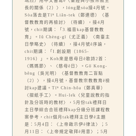
瑪烈）用中文書寫ê〈聖經與小孩宗教生
長的關係（2）〉，lóng是sòa接4月號。
Sòa落去是Tīⁿ Liân-tek（鄭連德）〈基
督教教育的再檢討〉（待續），接4月
號，chit期講：「3.福音kap基督教教
育」。Iû Chèng-gī（尤正義）〈南臺主
日學略史〉（待續），接4月號ê序論，
chit期講：「I.創設期（1865-
1916）」。Koh來是慈母日ê歌詩2首：
〈媽媽節〉、〈慈母ê日〉。Gô͘ Kong-
bêng（吳光明）〈基督教教育二盲點
（2）〉，接4月號，基督教宗教教育ê檢
討kap建議。Tīⁿ Chin-hôa（鄭真華）
〈摺紙手工〉。Hui-le̍k〈兒童說教的指
針及分班時的教材〉，5月份ta̍k禮拜日
主日學綜合合班禮拜kap分級分班課程教
案參考，chit個月ta̍k禮拜主日學ê主題
是：5月4日：〈上帝啟示伊ê律法〉；5
月11日：〈上帝規定敬拜ê用意〉；5月