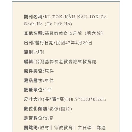
期刊名稱:
KI-TOK-KÀU KÀU-IO̍K Gō͘
Goe̍h Hō (Tē La̍k Hō)
其他名稱:
基督教教育 5月號（第六號）
出刊/發行日期:
民國47年4月20日
類別:
期刊
編輯:
台灣基督長老教會總會教育處
原件與否:
原件
藏品層次:
單件
數量單位:
1冊
尺寸大小(長*寬*高):
18.9*13.3*0.2cm
數位化類別:
影像(圖片)
是否數位化:
是
關鍵詞:
教材｜宗教教育｜主日學｜鄭連