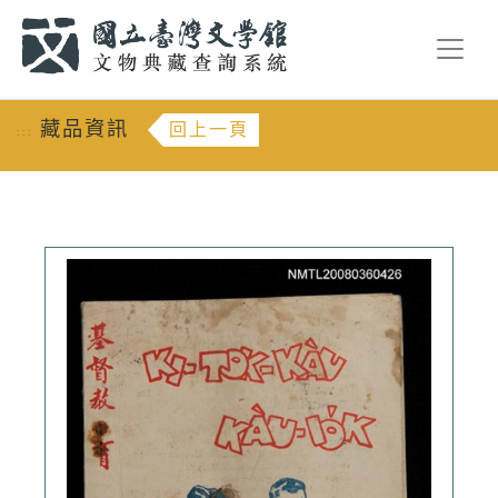
跳到主要內容
:::
藏品資訊
回上一頁
:::