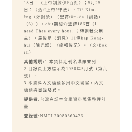
18日：〈上帝訓練伊ê百姓〉；5月25
日：〈活tī上帝ê律法〉。Tīⁿ Kím-
êng（鄭錦榮）〈聖詩tâm-ōa（談話）
（6）〉，chit期紹介聖詩186首〈I
need Thee every hour. ；時刻我欠用
主〉。最後是〈消息〉11條kap Kong-
hui（陳光輝）〈編輯後記〉。（文/Bo̍k
ilī）
其他說明:
1.本資料期刊名漢羅並列。
2.目錄頁上方標示為1958年5月號（第六
號）。
3.本資料內文標題多用中文書寫，內文
標題與目錄略異。
提供者:
台灣白話字文學資料蒐集整理計
畫
登錄號:
NMTL20080360426