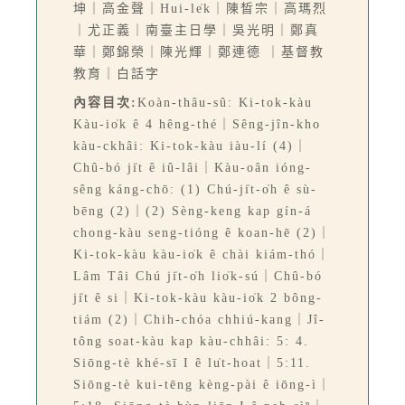
坤｜高金聲｜Hui-le̍k｜陳晳宗｜高瑪烈
｜尤正義｜南臺主日學｜吳光明｜鄭真
華｜鄭錦榮｜陳光輝｜鄭連德 ｜基督教
教育｜白話字
內容目次:
Koàn-thâu-sû: Ki-tok-kàu
Kàu-io̍k ê 4 hêng-thé｜Sêng-jîn-kho
kàu-ckhâi: Ki-tok-kàu iàu-lí (4)｜
Chû-bó ji̍t ê iû-lâi｜Kàu-oân ióng-
sêng káng-chō: (1) Chú-ji̍t-o̍h ê sù-
bēng (2)｜(2) Sèng-keng kap gín-á
chong-kàu seng-tióng ê koan-hē (2)｜
Ki-tok-kàu kàu-io̍k ê chài kiám-thó｜
Lâm Tâi Chú ji̍t-o̍h lio̍k-sú｜Chû-bó
ji̍t ê si｜Ki-tok-kàu kàu-io̍k 2 bông-
tiám (2)｜Chih-chóa chhiú-kang｜Jî-
tông soat-kàu kap kàu-chhâi: 5: 4.
Siōng-tè khé-sī I ê lu̍t-hoat｜5:11.
Siōng-tè kui-tēng kèng-pài ê iōng-ì｜