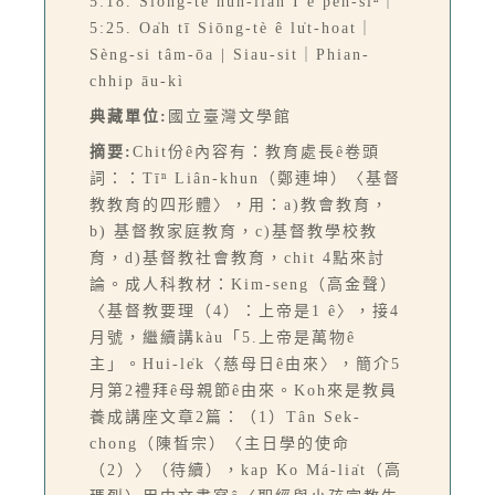
5:18. Siōng-tè hùn-liān I ê peh-sìⁿ｜
5:25. Oa̍h tī Siōng-tè ê lu̍t-hoat｜
Sèng-si tâm-ōa | Siau-sit｜Phian-
chhip āu-kì
典藏單位:
國立臺灣文學館
摘要:
Chit份ê內容有：教育處長ê卷頭
詞：：Tīⁿ Liân-khun（鄭連坤）〈基督
教教育的四形體〉，用：a)教會教育，
b) 基督教家庭教育，c)基督教學校教
育，d)基督教社會教育，chit 4點來討
論。成人科教材：Kim-seng（高金聲）
〈基督教要理（4）：上帝是1 ê〉，接4
月號，繼續講kàu「5.上帝是萬物ê
主」。Hui-le̍k〈慈母日ê由來〉，簡介5
月第2禮拜ê母親節ê由來。Koh來是教員
養成講座文章2篇：（1）Tân Sek-
chong（陳晳宗）〈主日學的使命
（2）〉（待續），kap Ko Má-lia̍t（高