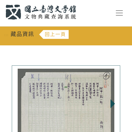
跳到主要內容
:::
藏品資訊
回上一頁
:::