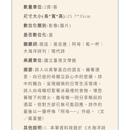
數量單位:
2頁/張
尺寸大小(長*寬*高):
25.7*35cm
數位化類別:
影像(圖片)
是否數位化:
是
關鍵詞:
雨弦｜張忠進｜阿母｜乾一杯｜
大海洋詩刊｜現代詩
典藏單位:
國立臺灣文學館
摘要:
詩人以真摯直白的語言，藉著酒
意，向已逝的母親泣訴心中的悲痛。詩
中的獨白，呈現細瑣的日常生活情境，
詩人向母親叨絮著冰箱裡的食物，埋怨
著暗下的燈火，邀母親一同分享眼前的
酒菜，但對方卻已無可能回應，詩作的
最後以一聲呼喚「阿母──」作結。（文
／蔣富璧）
其他說明:
1. 本筆資料收錄於《大海洋詩