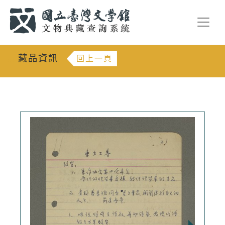
跳到主要內容
:::
藏品資訊
回上一頁
:::