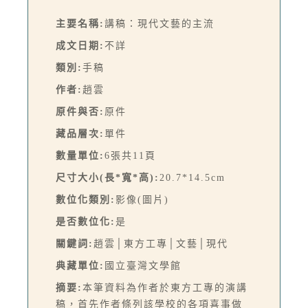
主要名稱:
講稿：現代文藝的主流
成文日期:
不詳
類別:
手稿
作者:
趙雲
原件與否:
原件
藏品層次:
單件
數量單位:
6張共11頁
尺寸大小(長*寬*高):
20.7*14.5cm
數位化類別:
影像(圖片)
是否數位化:
是
關鍵詞:
趙雲│東方工專│文藝│現代
典藏單位:
國立臺灣文學館
摘要:
本筆資料為作者於東方工專的演講
稿，首先作者條列該學校的各項喜事做