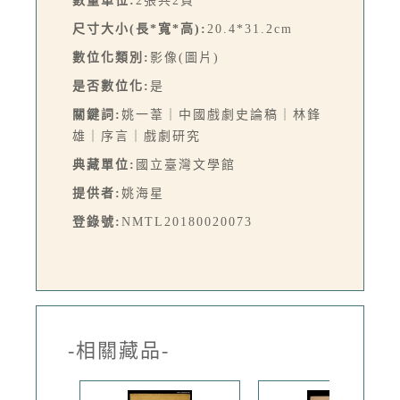
數量單位:
2張共2頁
尺寸大小(長*寬*高):
20.4*31.2cm
數位化類別:
影像(圖片)
是否數位化:
是
關鍵詞:
姚一葦｜中國戲劇史論稿｜林鋒
雄｜序言｜戲劇研究
典藏單位:
國立臺灣文學館
提供者:
姚海星
登錄號:
NMTL20180020073
-相關藏品-