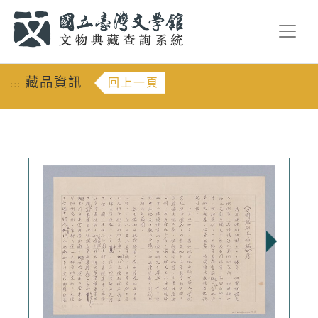
跳到主要內容
:::
藏品資訊
回上一頁
:::