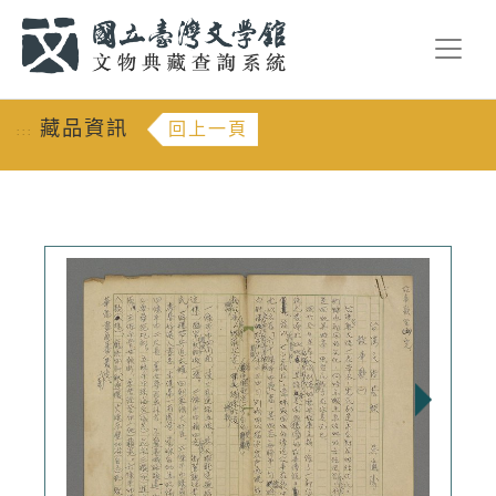
跳到主要內容
:::
藏品資訊
回上一頁
:::