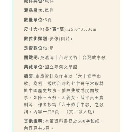
原件與否:
原件
藏品層次:
單件
數量單位:
5頁
尺寸大小(長*寬*高):
25.6*35.3cm
數位化類別:
影像(圖片)
是否數位化:
是
關鍵詞:
吳瀛濤｜台灣民俗｜台灣故事歌
典藏單位:
國立臺灣文學館
摘要:
本筆資料為作者以「六十條手巾
歌」為例，說明台灣的七字哥仔常取材
於中國歷史故事、戲曲典故或民間故
事，如陳三五娘、孟姜女、薛平貴王寶
釧等。作者抄寫「六十條手巾歌」之歌
詞，內容一共5頁。（文／歐人鳳）
其他說明:
本筆資料書寫於600字稿紙，
內容頁共5頁。