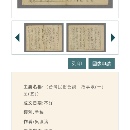
列印
主要名稱:
〈台灣民俗薈談－故事歌(一)
至(五)〉
成文日期:
不詳
類別:
手稿
作者:
吳瀛濤