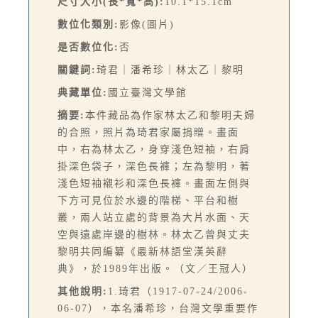
尺寸大小(長*寬*高):
10.1*15.1cm
數位化類別:
影像(圖片)
是否數位化:
否
關鍵詞:
琦君｜潘希珍｜林太乙｜黎明
典藏單位:
國立臺灣文學館
摘要:
本件藏品為作家林太乙和黎明夫婦
的合照，照片為琦君家屬捐贈。畫面
中，右為林太乙，身穿淺色短袖，右肩
掛深色袋子，深色長褲；左為黎明，著
淺色短袖襯衫和深色長褲。畫面左側與
下方可見位於水邊的階梯、平台和樹
叢，兩人站立處的背景為大片水面、天
空與遠處岸邊的樹林。林太乙曾與丈夫
黎明共同編纂《最新林語堂漢英辭
典》，於1989年出版。（文／王冠人）
其他說明:
1.琦君（1917-07-24/2006-
06-07），本名潘希珍，台灣文學重要作