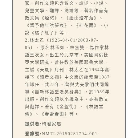
家，創作文類包含散文、論述、小說、
兒童文學、翻譯、詞論等。著名作品有
散文集《煙愁》、《細雨燈花落》、
《留予他年說夢痕》、《桂花雨》、小
說《橘子紅了》等。
2.林太乙（1926-04-01/2003-07-
05），原名林玉如、林無雙，為作家林
語堂次女。出生於北京市，美國哥倫比
亞大學研究。曾任教於美國耶魯大學，
主編《天風》月刊。林太乙在1964年起
接下《讀者文摘》中文版的編務至1987
年卸任，共23年。曾與丈夫黎明共同編
纂《最新林語堂漢英辭典》，於1989年
出版。創作文類以小說為主，亦有散文
與翻譯。著有《金盤街》、《林語堂
傳》、《春雷春雨》等。
提供者:
琦君家屬
登錄號:
NMTL20150281794-001