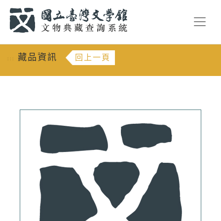
跳到主要內容
:::
藏品資訊
回上一頁
:::