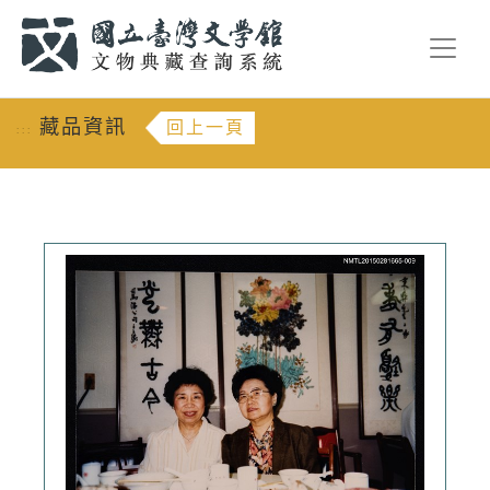
跳到主要內容
:::
藏品資訊
回上一頁
:::