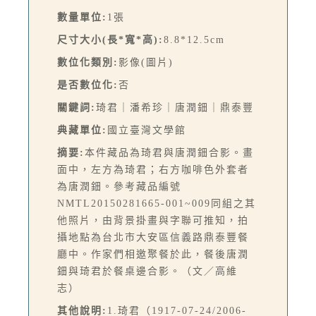
數量單位:
1張
尺寸大小(長*寬*高):
8.8*12.5cm
數位化類別:
影像(圖片)
是否數位化:
否
關鍵詞:
琦君｜潘希珍｜唐潤鈿｜鼎泰豐
典藏單位:
國立臺灣文學館
摘要:
本件藏品為琦君與唐潤鈿合影。畫
面中，左方為琦君；右方咖啡色外套者
為唐潤鈿。參考藏品編號
NMTL20150281665-001~009同組之其
他照片，由背景掛畫與字聯可推知，拍
攝地點為台北市大安區信義路鼎泰豐餐
廳中。作家們相邀聚餐於此，餐後唐潤
鈿與琦君於餐桌邊合影。（文／高維
志）
其他說明:
1.琦君（1917-07-24/2006-