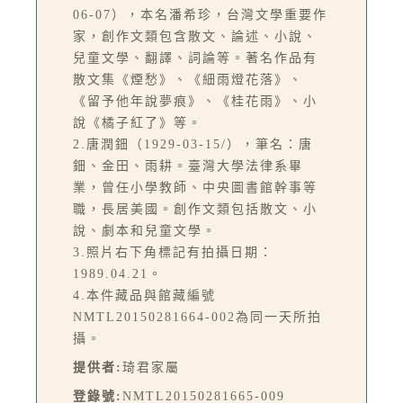
06-07），本名潘希珍，台灣文學重要作
家，創作文類包含散文、論述、小說、
兒童文學、翻譯、詞論等。著名作品有
散文集《煙愁》、《細雨燈花落》、
《留予他年說夢痕》、《桂花雨》、小
說《橘子紅了》等。
2.唐潤鈿（1929-03-15/），筆名：唐
鈿、金田、雨耕。臺灣大學法律系畢
業，曾任小學教師、中央圖書館幹事等
職，長居美國。創作文類包括散文、小
說、劇本和兒童文學。
3.照片右下角標記有拍攝日期：
1989.04.21。
4.本件藏品與館藏編號
NMTL20150281664-002為同一天所拍
攝。
提供者:
琦君家屬
登錄號:
NMTL20150281665-009