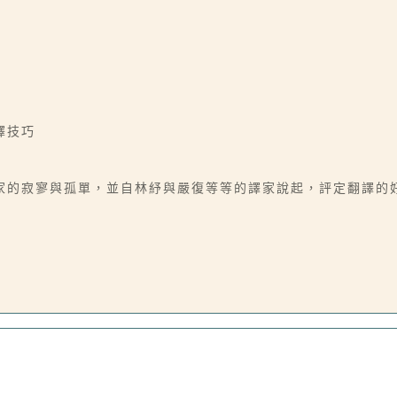
譯技巧
的寂寥與孤單，並自林紓與嚴復等等的譯家說起，評定翻譯的好壞