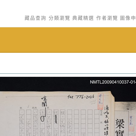
藏品查詢
分類瀏覽
典藏精選
作者瀏覽
圖像