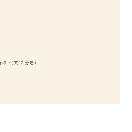
。(文/鄧慧恩)