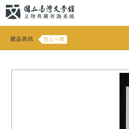
跳到主要內容
:::
藏品資訊
回上一頁
:::