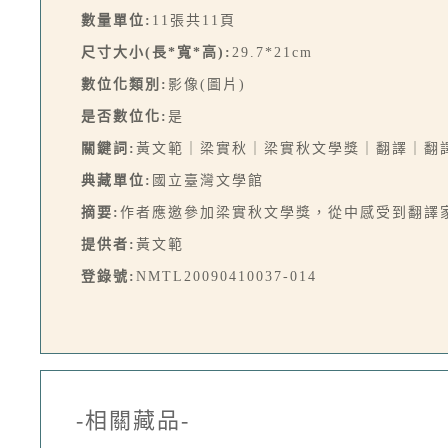
數量單位:
11張共11頁
尺寸大小(長*寬*高):
29.7*21cm
數位化類別:
影像(圖片)
是否數位化:
是
關鍵詞:
黃文範｜梁實秋｜梁實秋文學獎｜翻譯｜翻
典藏單位:
國立臺灣文學館
摘要:
作者應邀參加梁實秋文學獎，從中感受到翻譯家
提供者:
黃文範
登錄號:
NMTL20090410037-014
-相關藏品-