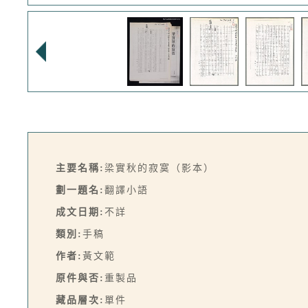
主要名稱:
梁實秋的寂寞（影本）
劃一題名:
翻譯小語
成文日期:
不詳
類別:
手稿
作者:
黃文範
原件與否:
重製品
藏品層次:
單件