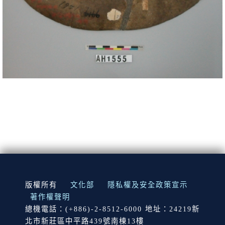
:::
版權所有
文化部
隱私權及安全政策宣示
著作權聲明
總機電話：(+886)-2-8512-6000 地址：24219新
北市新莊區中平路439號南棟13樓