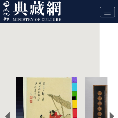
跳到主要內容
:::
精選藏品
:::