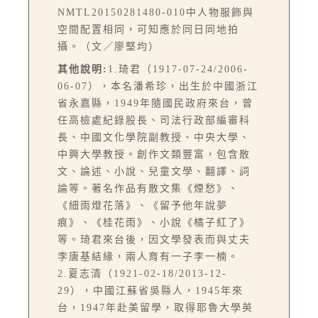
NMTL20150281480-010中人物服飾與
空間配置相同，可知應於同日同地拍
攝。（文／廖堅均）
其他說明:
1.琦君（1917-07-24/2006-
06-07），本名潘希珍，出生於中國浙江
省永嘉縣，1949年隨國民政府來台，曾
任高檢處紀錄股長、司法行政部編審科
長、中國文化學院副教授、中央大學、
中興大學教授。創作文類豐富，包含散
文、論述、小說、兒童文學、翻譯、詞
論等。著名作品有散文集《煙愁》、
《細雨燈花落》、《留予他年說夢
痕》、《桂花雨》、小說《橘子紅了》
等。琦君來台後，因文學發表而與丈夫
李唐基結緣，兩人育有一子李一楠。
2.夏志清（1921-02-18/2013-12-
29），中國江蘇省吳縣人，1945年來
台，1947年赴美留學，取得耶魯大學英