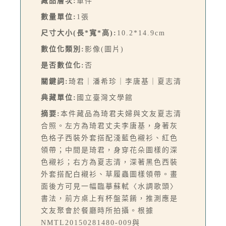
藏品層次:
單件
數量單位:
1張
尺寸大小(長*寬*高):
10.2*14.9cm
數位化類別:
影像(圖片)
是否數位化:
否
關鍵詞:
琦君｜潘希珍｜李唐基｜夏志清
典藏單位:
國立臺灣文學館
摘要:
本件藏品為琦君夫婦與文友夏志清
合照。左方為琦君丈夫李唐基，身著灰
色格子西裝外套搭配淺藍色襯衫、紅色
領帶；中間是琦君，身穿花朵圖樣的深
色襯衫；右方為夏志清，深著黑色西裝
外套搭配白襯衫、草履蟲圖樣領帶。畫
面後方可見一幅臨摹蘇軾〈水調歌頭〉
書法，前方桌上有杯盤菜餚，推測應是
文友聚會於餐廳時所拍攝。根據
NMTL20150281480-009與