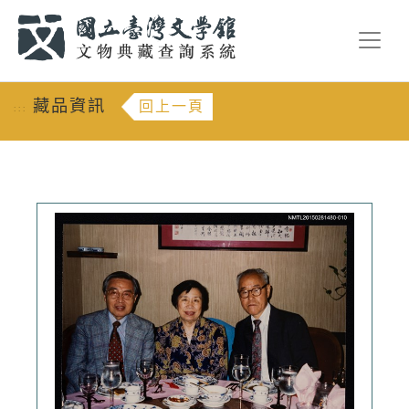
跳到主要內容
:::
藏品資訊
回上一頁
:::