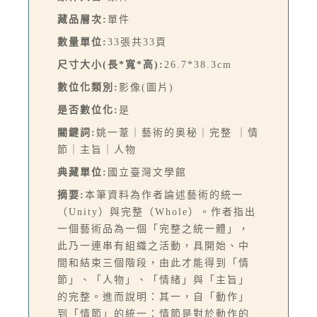
藏品層次:
單件
數量單位:
33張共33頁
尺寸大小(長*寬*高):
26.7*38.3cm
數位化類別:
影像(圖片)
是否數位化:
是
關鍵詞:
姚一葦｜藝術的奥秘｜完整 ｜情
節｜主旨｜人物
典藏單位:
國立臺灣文學館
摘要:
本筆資料為作者論述藝術的統一
（Unity）與完整（Whole）。作者指出
一個藝術品為一個「完整之統一體」，
此乃一連串有組織之活動，具開始、中
間和結束三個階段，由此才能得到「情
節」、「人物」、「情緒」與「主旨」
的完整。進而說明：其一，自「動作」
到「情節」的統一：情節是對於動作的