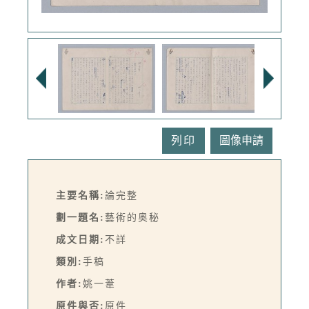
列印
主要名稱:
論完整
劃一題名:
藝術的奥秘
成文日期:
不詳
類別:
手稿
作者:
姚一葦
原件與否:
原件