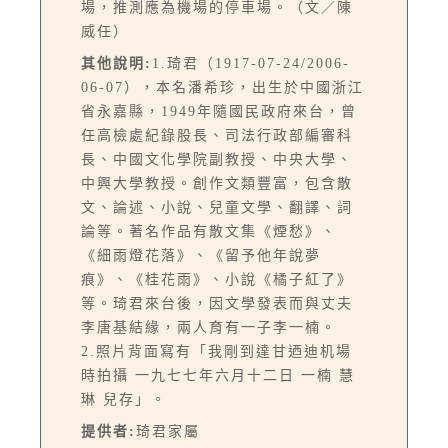
場，推測應為機場的停車場。（文／陳
威任）
其他說明:
1.琦君（1917-07-24/2006-
06-07），本名潘希珍，出生於中國浙江
省永嘉縣，1949年隨國民政府來台，曾
任高檢處紀錄股長、司法行政部編審科
長、中國文化學院副教授、中央大學、
中興大學教授。創作文類豐富，包含散
文、論述、小說、兒童文學、翻譯、詞
論等。著名作品有散文集《煙愁》、
《細雨燈花落》、《留予他年說夢
痕》、《桂花雨》、小說《橘子紅了》
等。琦君來台後，因文學發表而與丈夫
李唐基結緣，兩人育有一子李一楠。
2.照片背面寫有「我剛到達甘迺迪机場
時拍攝 一九七七年六月十二日 一楠 慧
琳 兒存」。
提供者:
琦君家屬