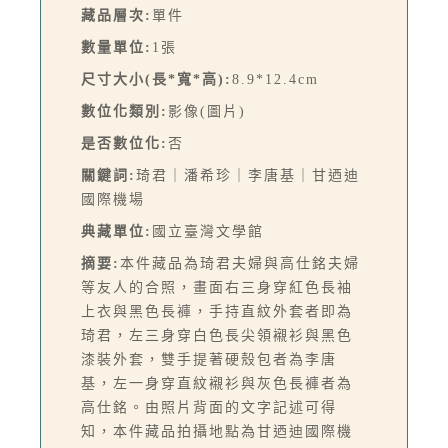
藏品層次:
單件
數量單位:
1張
尺寸大小(長*寬*高):
8.9*12.4cm
數位化類別:
影像(圖片)
是否數位化:
否
關鍵詞:
琦君｜潘希珍｜李唐基｜甘迺迪
國際機場
典藏單位:
國立臺灣文學館
摘要:
本件藏品為琦君夫婦與高仕銘夫婦
等友人的合照，畫面右三身穿紅色長袖
上衣與黑色長褲，手持直紋外套者即為
琦君，左三身穿白色長尖領襯衫與黑色
漆裝外套，雙手提著硬殼包者為李唐
基，左一身穿直紋襯衫與灰色長褲者為
高仕銘。由照片背面的文字記述可得
知，本件藏品拍攝地點為甘迺迪國際機