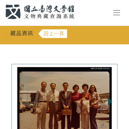
跳到主要內容
:::
藏品資訊
回上一頁
:::