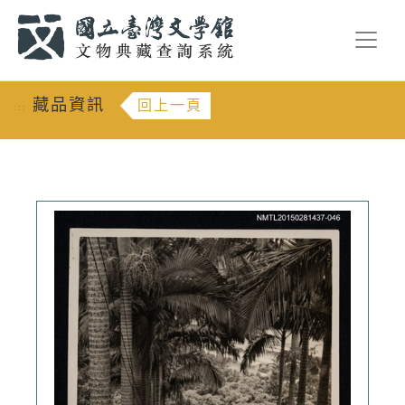
跳到主要內容
:::
藏品資訊
回上一頁
:::