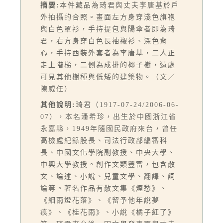
摘要:
本件藏品為琦君與丈夫李唐基於戶
外拍攝的合照。畫面左方身穿淺色旗袍
與白色罩衫，手持提包與陽傘者即為琦
君，右方身穿白色長袖襯衫、深色背
心，手持西裝外套者為李唐基，二人正
走上階梯，二側為成排的椰子樹，遠處
可見其他樹種與低矮的建築物。（文／
陳威任）
其他說明:
琦君（1917-07-24/2006-06-
07），本名潘希珍，出生於中國浙江省
永嘉縣，1949年隨國民政府來台，曾任
高檢處紀錄股長、司法行政部編審科
長、中國文化學院副教授、中央大學、
中興大學教授。創作文類豐富，包含散
文、論述、小說、兒童文學、翻譯、詞
論等。著名作品有散文集《煙愁》、
《細雨燈花落》、《留予他年說夢
痕》、《桂花雨》、小說《橘子紅了》