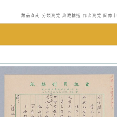
藏品查詢
分類瀏覽
典藏精選
作者瀏覽
圖像