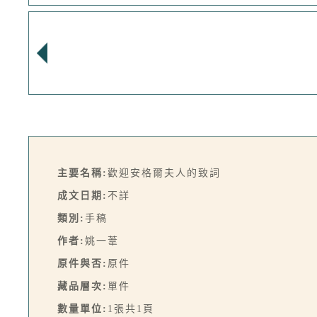
主要名稱:
歡迎安格爾夫人的致詞
成文日期:
不詳
類別:
手稿
作者:
姚一葦
原件與否:
原件
藏品層次:
單件
數量單位:
1張共1頁