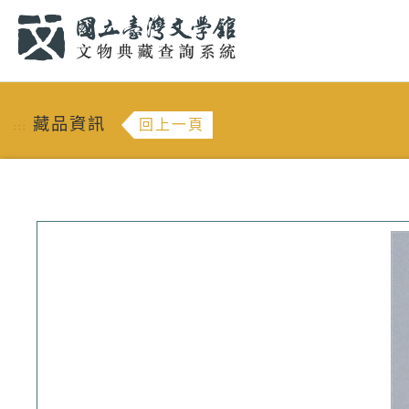
跳到主要內容
:::
藏品資訊
回上一頁
:::