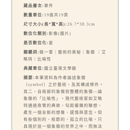
藏品層次:
單件
數量單位:
19張共19頁
尺寸大小(長*寬*高):
26.7*38.3cm
數位化類別:
影像(圖片)
是否數位化:
是
關鍵詞:
姚一葦｜藝術的奥秘｜象徵 ｜艾
略特｜比喻性
典藏單位:
國立臺灣文學館
摘要:
本筆資料為作者論述象徵
（symbol）之於藝術，及其構成條件。
其二，自局部的象徵到整體的象徵—論
象徵的「比喻性」。現代藝術家如艾略
特通過夜鶯的典故，勾起複雜的聯想，
產生一個全新的想像、感情與意念。但
有些個別的、枝節的、孤立的比喻，只
具現於這一個象徵的世界之中，而無法