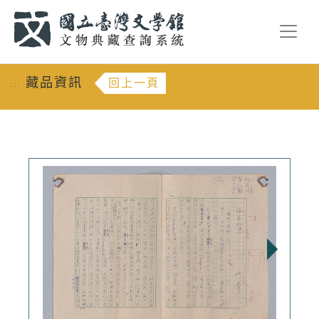
跳到主要內容
:::
藏品資訊
回上一頁
:::