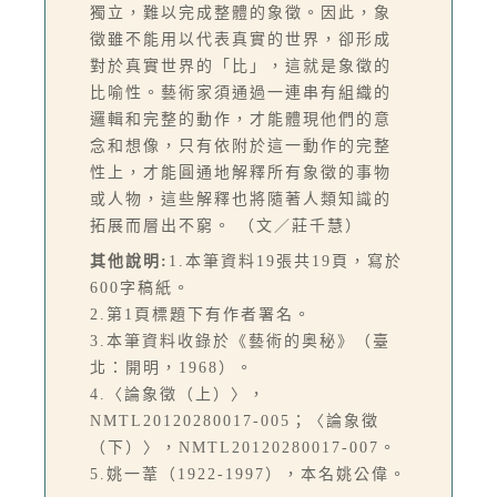
獨立，難以完成整體的象徵。因此，象
徵雖不能用以代表真實的世界，卻形成
對於真實世界的「比」，這就是象徵的
比喻性。藝術家須通過一連串有組織的
邏輯和完整的動作，才能體現他們的意
念和想像，只有依附於這一動作的完整
性上，才能圓通地解釋所有象徵的事物
或人物，這些解釋也將隨著人類知識的
拓展而層出不窮。 （文／莊千慧）
其他說明:
1.本筆資料19張共19頁，寫於
600字稿紙。
2.第1頁標題下有作者署名。
3.本筆資料收錄於《藝術的奥秘》（臺
北：開明，1968）。
4.〈論象徵（上）〉，
NMTL20120280017-005；〈論象徵
（下）〉，NMTL20120280017-007。
5.姚一葦（1922-1997），本名姚公偉。