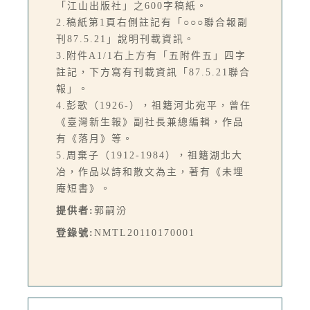
「江山出版社」之600字稿紙。
2.稿紙第1頁右側註記有「○○○聯合報副
刊87.5.21」說明刊載資訊。
3.附件A1/1右上方有「五附件五」四字
註記，下方寫有刊載資訊「87.5.21聯合
報」。
4.彭歌（1926-），祖籍河北宛平，曾任
《臺灣新生報》副社長兼總編輯，作品
有《落月》等。
5.周棄子（1912-1984），祖籍湖北大
冶，作品以詩和散文為主，著有《未埋
庵短書》。
提供者:
郭嗣汾
登錄號:
NMTL20110170001