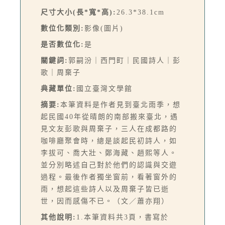
尺寸大小(長*寬*高):
26.3*38.1cm
數位化類別:
影像(圖片)
是否數位化:
是
關鍵詞:
郭嗣汾｜西門町｜民國詩人｜彭
歌｜周棄子
典藏單位:
國立臺灣文學館
摘要:
本筆資料是作者見到臺北雨季，想
起民國40年從晴朗的南部搬來臺北，遇
見文友彭歌與周棄子，三人在成都路的
咖啡廳聚會時，總是談起民初詩人，如
李拔可、喬大壯、鄭海藏、趙熙等人。
並分別略述自己對於他們的認識與交遊
過程。最後作者獨坐窗前，看著窗外的
雨，想起這些詩人以及周棄子皆已逝
世，因而感傷不已。（文／蕭亦翔）
其他說明:
1.本筆資料共3頁，書寫於