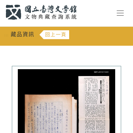
跳到主要內容
:::
藏品資訊
回上一頁
:::