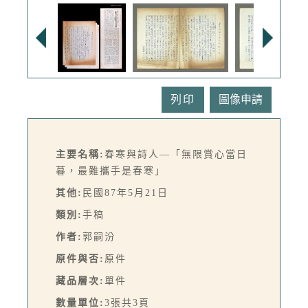
列印
主要名稱:
春寒與詩人—「無限賞心當日
暮，最難攜手是春寒」
其他:
民國87年5月21日
類別:
手稿
作者:
郭嗣汾
原件與否:
原件
藏品層次:
單件
數量單位:
3張共3頁