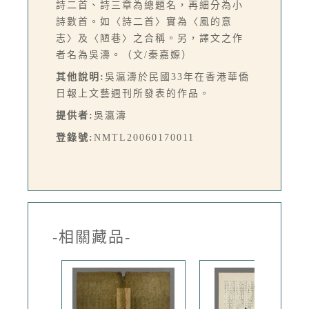
詩二首、詩三章為總題名，再細分為小
詩數首。如〈詩二首〉實為〈風的意
志〉及〈陋巷〉之合稱。另，譯文之作
者名為吳濤。（文/秦嘉嫄）
其他說明:
吳瀛濤於民國33年在香港華僑
日報上文藝週刊所發表的作品。
提供者:
吳瀛濤
登錄號:
NMTL20060170011
-相關藏品-