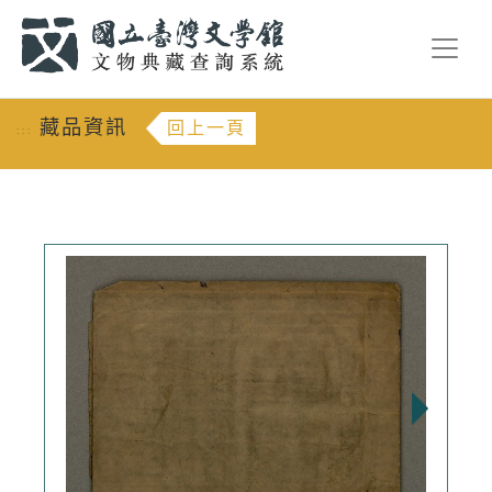
跳到主要內容
:::
藏品資訊
回上一頁
:::