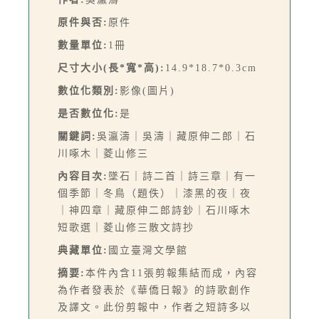
原件與否:
原件
數量單位:
1冊
尺寸大小(長*寬*高):
14.9*18.7*0.3cm
數位化類別:
影像(圖片)
是否數位化:
是
關鍵詞:
吳瀛濤｜吳濤｜藏原伸二郎｜石
川啄木｜菱山修三
內容目次:
墜石｜詩二首｜詩三章｜有一
個季節｜冬鳥（題佚）｜漆黑的夜｜夜
｜神四章｜藏原伸二郎詩鈔｜石川啄木
短歌選｜菱山修三散文詩抄
典藏單位:
國立臺灣文學館
摘要:
本件內含11張剪報集結而成，內容
為作者發表於《華僑日報》的詩歌創作
及譯文。此份剪報中，作者之短詩多以