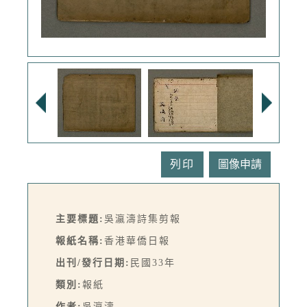
列印
主要標題:
吳瀛濤詩集剪報
報紙名稱:
香港華僑日報
出刊/發行日期:
民國33年
類別:
報紙
作者:
吳瀛濤