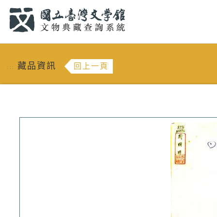
跳到主要內容
:::
藏品資訊
回上一頁
:::