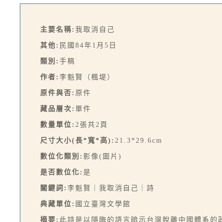
主要名稱:
我取消自己
其他:
民國84年1月5日
類別:
手稿
作者:
李魁賢（楓堤）
原件與否:
原件
藏品層次:
單件
數量單位:
2張共2頁
尺寸大小(長*寬*高):
21.3*29.6cm
數位化類別:
影像(圖片)
是否數位化:
是
關鍵詞:
李魁賢｜我取消自己｜詩
典藏單位:
國立臺灣文學館
摘要:
此詩是以隱晦的語言暗示台灣脫離中國體系的