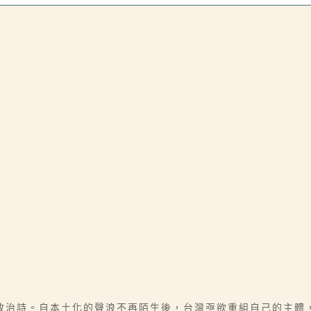
政治詩。自本土化的聲浪不再陌生後，台灣亟欲重組自己的主體