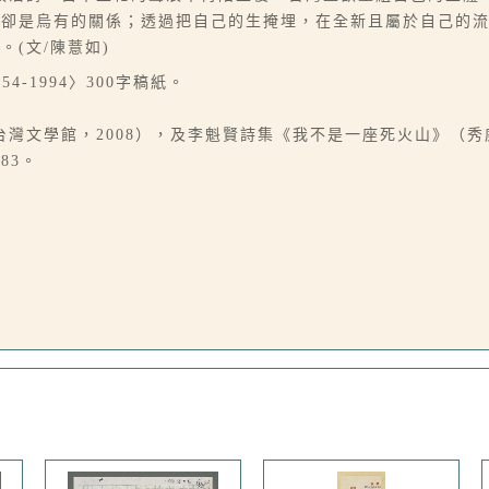
纏卻是烏有的關係；透過把自己的生掩埋，在全新且屬於自己的
(文/陳薏如)
4-1994〉300字稿紙。
台灣文學館，2008），及李魁賢詩集《我不是一座死火山》（秀威
83。