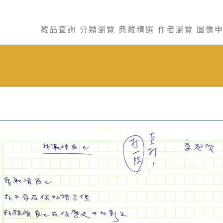
藏品查詢
分類瀏覽
典藏精選
作者瀏覽
圖像