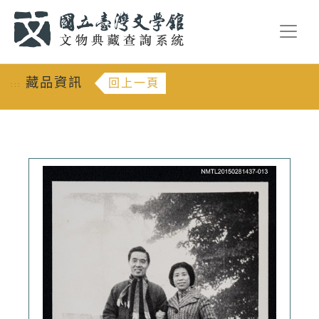
跳到主要內容
:::
藏品資訊
回上一頁
:::