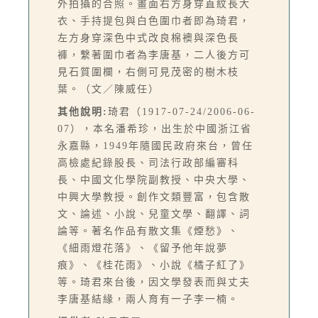
外拍攝的合照。畫面右方身穿直紋長大
衣、手持提包與白色圍巾者即為琦君，
左方身穿深色中式改良棉襖與深色長
褲，繫著圍巾者為李唐基，二人後方可
見石質圍欄，右側可見茂密的樹木枝
葉。（文／陳威任）
其他說明:
琦君（1917-07-24/2006-06-
07），本名潘希珍，出生於中國浙江省
永嘉縣，1949年隨國民政府來台，曾任
高檢處紀錄股長、司法行政部編審科
長、中國文化學院副教授、中央大學、
中興大學教授。創作文類豐富，包含散
文、論述、小說、兒童文學、翻譯、詞
論等。著名作品有散文集《煙愁》、
《細雨燈花落》、《留予他年說夢
痕》、《桂花雨》、小說《橘子紅了》
等。琦君來台後，因文學發表而與丈夫
李唐基結緣，兩人育有一子李一楠。