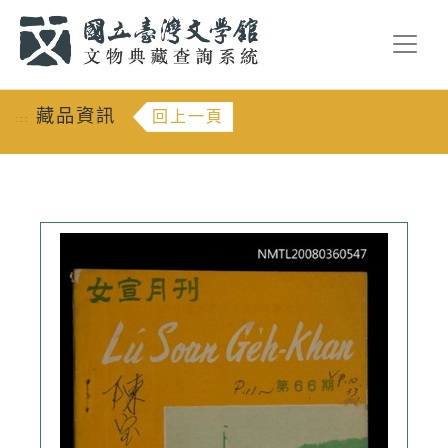
跳到主要內容
:::
藏品資訊
回上一頁
:::