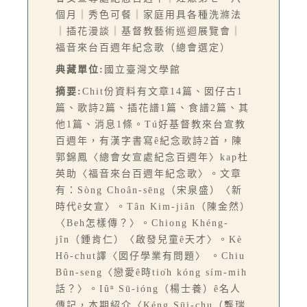
個月｜秀色可餐｜家庭用具各種洗滌法
｜插花漫談｜基督教藝術巡迴展覽會｜
福音來台百週年紀念歌（總會選定）
典藏單位:
國立臺灣文學館
摘要:
Chit份資料有文章14篇、囡仔古1
篇、歌詩2篇、插花譜1篇、食譜2篇、其
他1篇、消息1條。Tú好基督教來台宣教
百週年，有漢字書寫ê紀念歌詩2首，陳
郭錦鳳〈總會女宣處紀念百週年〉kap杜
英助〈福音來台百週年紀念歌〉。文章
有：Sòng Choân-sēng（宋泉盛）〈新
時代ê女宣〉。Tân Kim-jiân（陳金然）
〈Beh怎樣傳？〉。Chiong Khéng-
jîn（鍾肯仁）〈啟發兒童ê天才〉。Kè
Hô-chut譯〈囡仔學業有問題〉 。Chiu
Bûn-seng〈戀愛ê時tio̍h kóng sím-mih
話？〉。Iûⁿ Sū-ióng（楊士養）ê名人
傳記，本期紹介〈Kéng Sūi-chu（龔瑞