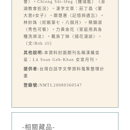
會〉。Chiong Sūi-lêng（鍾瑞能）〈澎
湖教會近況〉。漢字文章：莊丁昌〈蒙
大恩ê女子〉。鄭慧惠〈記憶與遺忘〉。
林妙珠〈妊娠第七，八個月〉。蔡錦淑
〈秀色可餐〉。力黃金花〈家庭用具各
種洗滌法〉。戴吳丁妹〈插花漫談〉。
（文/Bo̍k ilī）
其他說明:
本資料封面期刊名稱漢羅並
呈：Lú Soan Ge̍h-Khan 女宣月刊。
提供者:
台灣白話字文學資料蒐集整理計
畫
登錄號:
NMTL20080360547
-相關藏品-