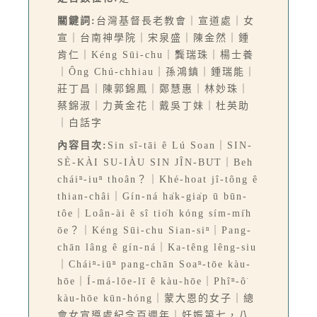
關鍵詞:
台灣基督長老教會｜宣道處｜女
宣｜台南神學院｜宋泉盛｜陳金然｜鍾
肯仁｜Kéng Sūi-chu｜龔瑞珠｜楊士養
｜Ông Chú-chhiau｜孫鴻鎮｜鍾瑞能｜
莊丁昌｜陳郭錦鳳｜鄭慧惠｜林妙珠｜
蔡錦淑｜力黃金花｜戴吳丁妹｜杜英助
｜白話字
內容目次:
Sin sî-tāi ê Lú Soan｜SIN-
SÈ-KÀI SU-IÀU SIN JÎN-BU̍T｜Beh
cháiⁿ-iuⁿ thoân？｜Khé-hoat jî-tông ê
thian-châi｜Gín-ná ha̍k-gia̍p ū būn-
tôe｜Loân-ài ê sî tio̍h kóng sím-mi̍h
ōe？｜Kéng Sūi-chu Sian-siⁿ｜Pang-
chān lâng ê gín-ná｜Ka-têng lêng-siu
｜Cháiⁿ-iūⁿ pang-chān Soaⁿ-tōe kàu-
hōe｜Í-má-lōe-lī ê kàu-hōe｜Phîⁿ-ô͘
kàu-hōe kūn-hóng｜蒙大恩的女子｜總
會女宣導處紀念百週年｜妊娠第七，八