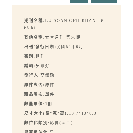
期刊名稱:
LÚ SOAN GE̍H-KHAN Tē
66 kî
其他名稱:
女宣月刊 第66期
出刊/發行日期:
民國54年6月
類別:
期刊
編輯:
吳來好
發行人:
高錄聰
原件與否:
原件
藏品層次:
單件
數量單位:
1冊
尺寸大小(長*寬*高):
18.7*13*0.3
數位化類別:
影像(圖片)
是否數位化:
是