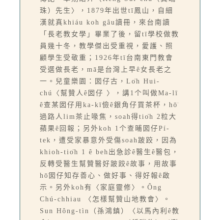
珠）先生〉，1879年出世tī鳳山，自細
漢就真khiáu koh gâu讀冊，來台南讀
「長老教女學」畢業了後，留tī學校做教
員幾十冬，教學傑出受重視，愛護、照
顧學生受敬重；1926年tī台南東門教會
受選做長老，mā是台灣上早ê女長老之
一。兒童樂園：囡仔古，Lo̍h Hui-
chú〈幫贊人ê囡仔 〉，講1个叫做Ma-lī
ê查某囡仔用ka-kī儉ê銀角仔買茶杯，hō͘
過路人lim茶止喙焦，soah得tio̍h 2粒大
蘋果ê回報；另外koh 1个查晡囡仔Pí-
tek，遭受家暴意外受傷soah跛跤，因為
khioh-tio̍h 1 ê beh出急診ê醫生ê醫包，
反轉受醫生幫贊醫好跛跤ê故事，用故事
hō͘囡仔知存善心、做好事、得好報ê啟
示。另外koh有〈家庭靈修〉。Ông
Chú-chhiau 〈怎樣幫贊山地教會〉。
Sun Hông-tìn（孫鴻鎮）〈以馬內利ê教