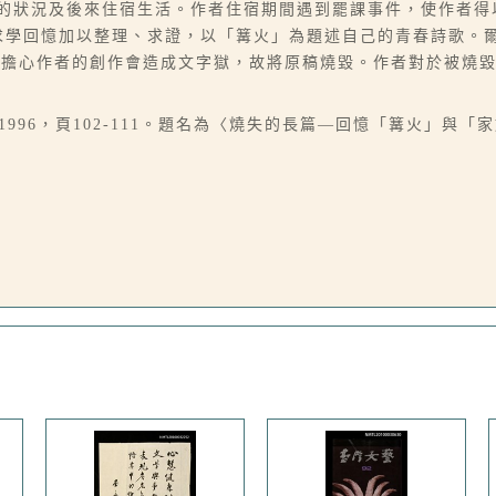
學的狀況及後來住宿生活。作者住宿期間遇到罷課事件，使作者
段求學回憶加以整理、求證，以「篝火」為題述自己的青春詩歌。
母擔心作者的創作會造成文字獄，故將原稿燒毀。作者對於被燒
1996，頁102-111。題名為〈燒失的長篇—回憶「篝火」與「