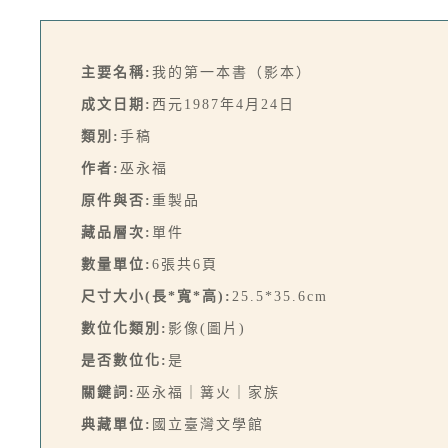
主要名稱:
我的第一本書（影本）
成文日期:
西元1987年4月24日
類別:
手稿
作者:
巫永福
原件與否:
重製品
藏品層次:
單件
數量單位:
6張共6頁
尺寸大小(長*寬*高):
25.5*35.6cm
數位化類別:
影像(圖片)
是否數位化:
是
關鍵詞:
巫永福｜篝火｜家族
典藏單位:
國立臺灣文學館