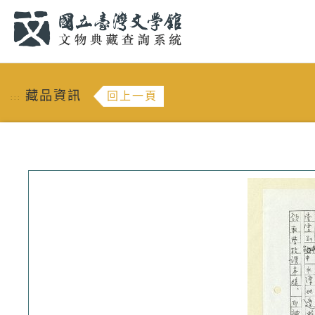
跳到主要內容
:::
藏品資訊
回上一頁
:::