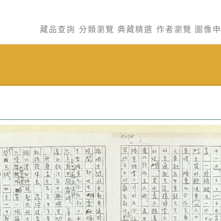
藏品查詢
分類瀏覽
典藏精選
作者瀏覽
圖像