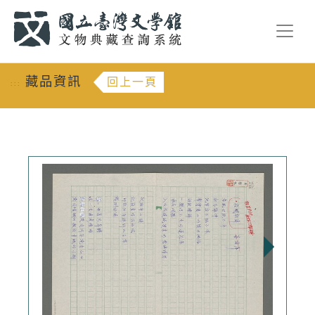
跳到主要內容
:::
藏品資訊
回上一頁
:::