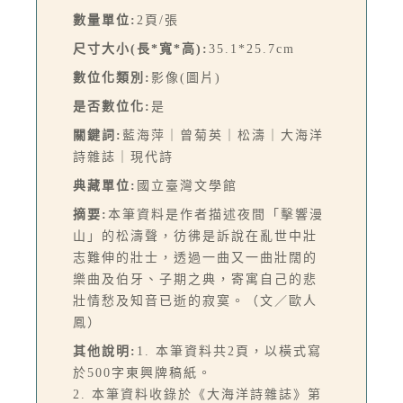
數量單位:
2頁/張
尺寸大小(長*寬*高):
35.1*25.7cm
數位化類別:
影像(圖片)
是否數位化:
是
關鍵詞:
藍海萍｜曾菊英｜松濤｜大海洋
詩雜誌｜現代詩
典藏單位:
國立臺灣文學館
摘要:
本筆資料是作者描述夜間「擊響漫
山」的松濤聲，彷彿是訴說在亂世中壯
志難伸的壯士，透過一曲又一曲壯闊的
樂曲及伯牙、子期之典，寄寓自己的悲
壯情愁及知音已逝的寂寞。（文／歐人
鳳）
其他說明:
1. 本筆資料共2頁，以橫式寫
於500字東興牌稿紙。
2. 本筆資料收錄於《大海洋詩雜誌》第