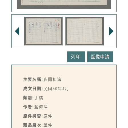
列印
主要名稱:
夜聞松濤
成文日期:
民國80年4月
類別:
手稿
作者:
藍海萍
原件與否:
原件
藏品層次:
單件