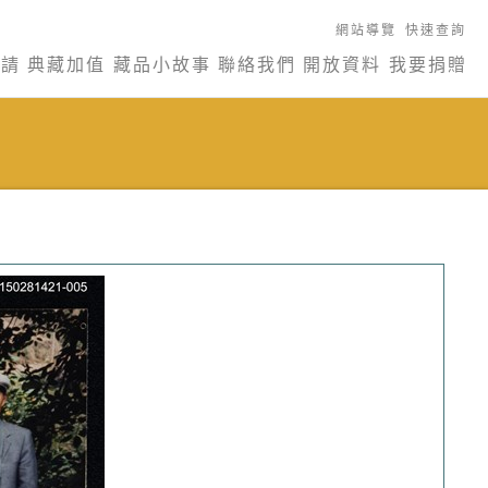
網站導覽
快速查詢
申請
典藏加值
藏品小故事
聯絡我們
開放資料
我要捐贈