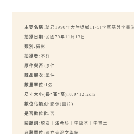
主要名稱:
琦君1990年大陸返鄉11-5(李唐基與李
拍攝日期:
民國79年11月13日
類別:
攝影
拍攝者:
不詳
原件與否:
原件
藏品層次:
單件
數量單位:
1張
尺寸大小(長*寬*高):
8.9*12.2cm
數位化類別:
影像(圖片)
是否數位化:
否
關鍵詞:
琦君｜潘希珍｜李唐基｜李晝堂
典藏單位:
國立臺灣文學館