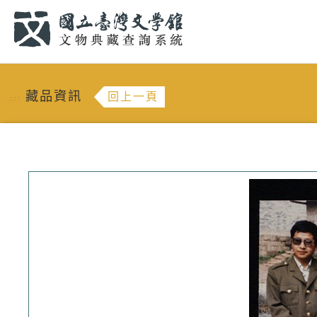
跳到主要內容
:::
藏品資訊
回上一頁
:::