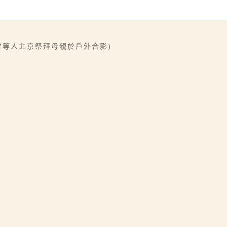
晝堂等人北京祭拜母親於戶外合影)