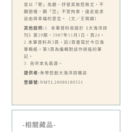
並以「寄」為題，抒發其無怨無尤，不
願戀棧，願「您」不受拘束，遠走追求
自由與幸福的意念。（文／王珮穎）
其他說明:
1. 本筆資料收錄於《大海洋詩
刊》第29期，1987年11月1日，頁24。
2.本筆資料共3頁，前2頁書寫於今日海
專稿紙。第3頁為編輯對該作排版的筆
記。
3. 岳宗本名裴源。
提供者:
朱學恕創大海洋詩雜誌
登錄號:
NMTL20080180551
-相關藏品-