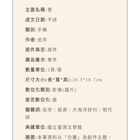
主要名稱:
寄
成文日期:
不詳
類別:
手稿
作者:
岳宗
原件與否:
原件
藏品層次:
單件
數量單位:
2頁/張
尺寸大小(長*寬*高):
26.3*18.7cm
數位化類別:
影像(圖片)
是否數位化:
是
關鍵詞:
岳宗｜裴源｜大海洋詩刊｜現代
詩
典藏單位:
國立臺灣文學館
摘要:
本筆資料以「分離」為創作主題，