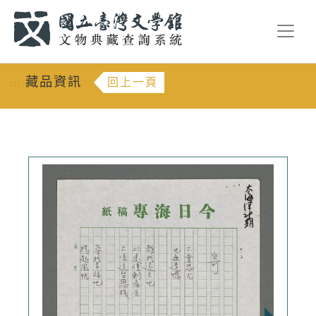
跳到主要內容
:::
藏品資訊
回上一頁
:::