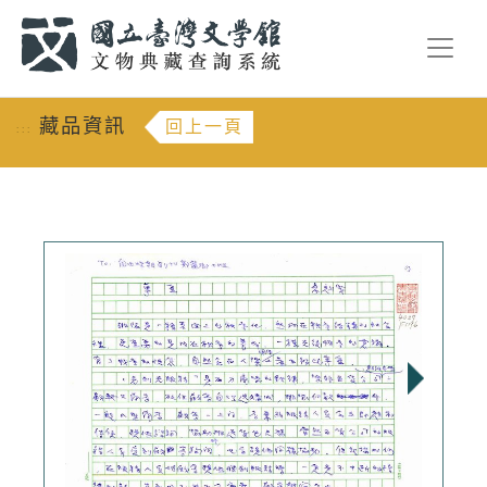
跳到主要內容
:::
藏品資訊
回上一頁
:::