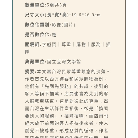
數量單位:
5張共5頁
尺寸大小(長*寬*高):
19.6*26.9cm
數位化類別:
影像(圖片)
是否數位化:
是
關鍵詞:
李魁賢｜尊重｜購物｜服務｜插
隊
典藏單位:
國立臺灣文學館
摘要:
本文寫台灣民眾尊重觀念的淡薄。
作者首先以西方待客和民眾購物為例，
他們有「先到先服務」的共識，後到的
客人等候不插嘴，店員也會為先到的客
人服務至結束，這是對彼此的尊重；然
而台灣在生活條件富裕後，卻是「搶著
要別人的服務」，插隊插嘴，而店員也
經常放下前面的客人招待後來者，使人
感覺不被尊重，形成惡質的循環，作者