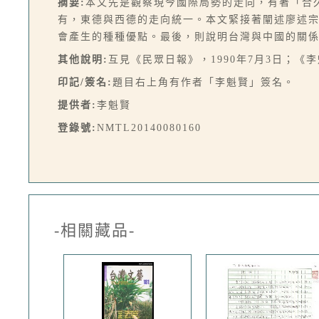
摘要:
本文先是觀察現今國際局勢的走向，有著「合
有，東德與西德的走向統一。本文緊接著闡述廖述
會產生的種種優點。最後，則說明台灣與中國的關係
其他說明:
互見《民眾日報》，1990年7月3日；《
印記/簽名:
題目右上角有作者「李魁賢」簽名。
提供者:
李魁賢
登錄號:
NMTL20140080160
-相關藏品-