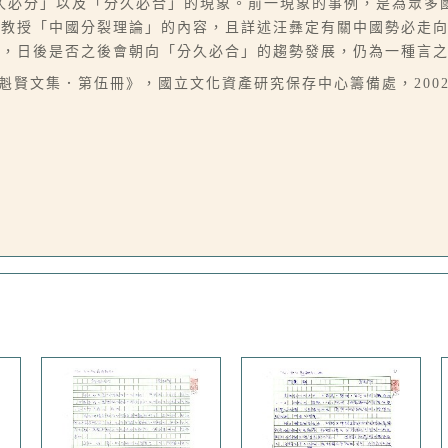
久必分」以及「分久必合」的現象。前一現象的事例，是為眾多
宗教授「中國分裂理論」的內容，且詳述汪彝定有關中國勢必走
，日後是否之後會朝向「分久必合」的趨勢發展，仍為一種言之
李魁賢文集．第伍冊》，國立文化資產研究保存中心籌備處，200