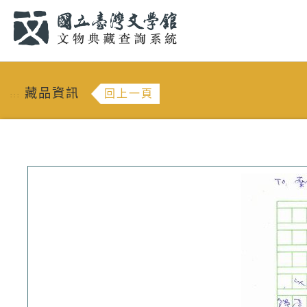
跳到主要內容
:::
藏品資訊
回上一頁
:::