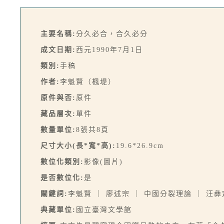
主要名稱:
分久必合，合久必分
成文日期:
西元1990年7月1日
類別:
手稿
作者:
李魁賢（楓堤）
原件與否:
原件
藏品層次:
單件
數量單位:
8張共8頁
尺寸大小(長*寬*高):
19.6*26.9cm
數位化類別:
影像(圖片)
是否數位化:
是
關鍵詞:
李魁賢 ｜ 廖述宗 ｜ 中國分裂理論 ｜ 汪彝
典藏單位:
國立臺灣文學館