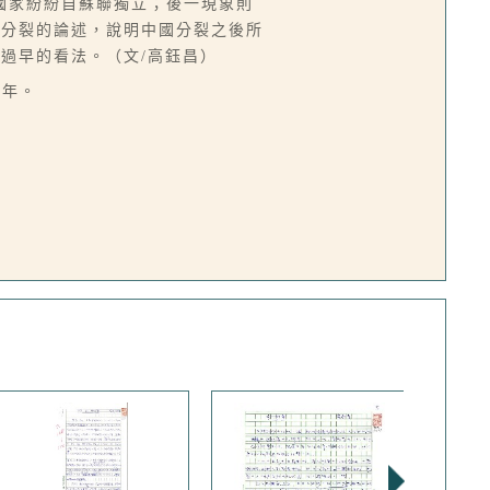
國家紛紛自蘇聯獨立；後一現象則
向分裂的論述，說明中國分裂之後所
過早的看法。（文/高鈺昌）
2年。