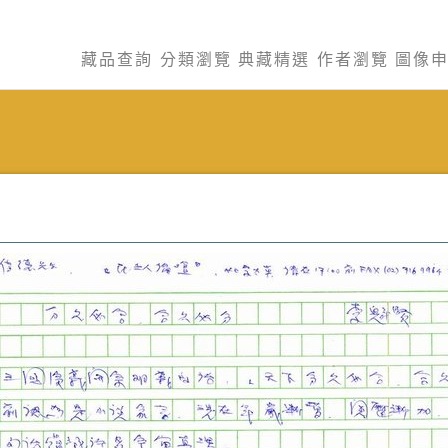
藏品查詢
分類瀏覽
典藏精選
作者瀏覽
圖像