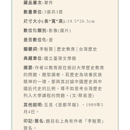
藏品層次:
單件
數量單位:
3張共3頁
尺寸大小(長*寬*高):
19.5*26.5cm
數位化類別:
影像(圖片)
是否數位化:
是
關鍵詞:
李魁賢│歷史教育│台灣歷史
典藏單位:
國立臺灣文學館
摘要:
作者以教育部在檢討大學歷史教育
的問題，題型讀者，若歷史為培養民族
精神的一環，那與其討論中國歷史與中
國近代史的比例，導不如思考台灣歷史
列入大學課程的問題。(文/蔡易澄)
其他說明:
互見《首都早報》，1989年5
月4日。
印記/簽名:
題目右上角有作者「李魁賢」
簽名。