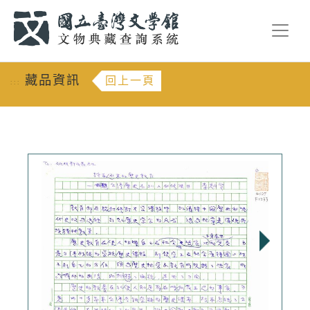
跳到主要內容
:::
藏品資訊
回上一頁
:::