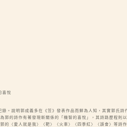
的喜悅
紀錄。說明郭成義多在《笠》發表作品而鮮為人知，其實郭氏詩
認為郭的詩作有著發現新關係的「機智的喜悅」，其詩路歷程則
論郭的〈愛人就是我〉〈靶〉〈火車〉〈四季紅〉〈誤會〉等詩