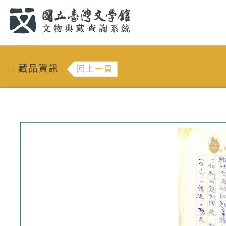
跳到主要內容
:::
藏品資訊
回上一頁
:::