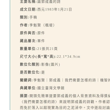
主要名稱:
論郭成義的詩
成文日期:
西元1983年1月21日
類別:
手稿
作者:
李魁賢（楓堤）
原件與否:
原件
藏品層次:
單件
數量單位:
21張共21頁
尺寸大小(長*寬*高):
22.1*34.9cm
數位化類別:
影像(圖片)
是否數位化:
是
關鍵詞:
李魁賢｜郭成義｜我們需要怎樣的詩｜機智
典藏單位:
國立臺灣文學館
摘要:
開頭先簡單提要郭成義的個人背景資料及得獎
〈我們需要怎樣的詩〉來說明郭成義的詩觀。作者
而免於落入以超現實為目的之泥淖中。文中逐段討