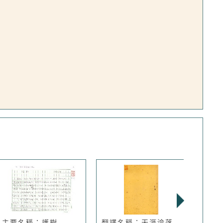
主要名稱：護樹
翻譯名稱：天涯淪落
主要