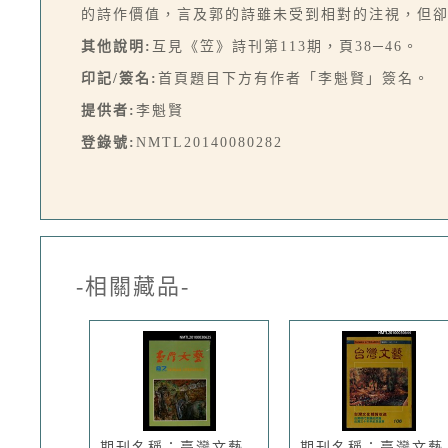
的詩作價值，言及郭的詩雖未受到相對的注視，但卻
其他說明:
互見《笠》詩刊第113期，頁38─46。
印記/簽名:
首頁題目下方有作者「李魁賢」簽名。
提供者:
李魁賢
登錄號:
NMTL20140080282
-相關藏品-
期刊名稱：臺灣文藝
期刊名稱：臺灣文藝