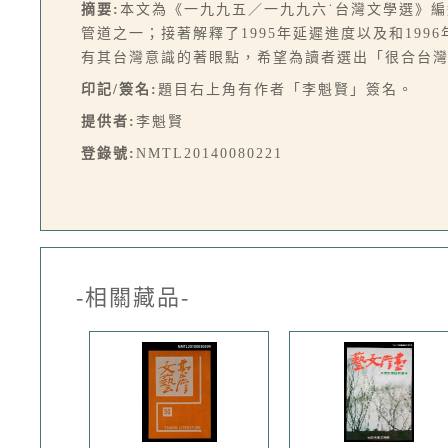
摘要:
本文為《一九九五／一九九六˙台灣文學選》
管道之一；接著解釋了1995年延遲進度以及和19
有其台灣意識的著眼點，希望為讀者選出「很合台灣
印記/簽名:
題目右上角有作者「李魁賢」簽名。
提供者:
李魁賢
登錄號:
NMTL20140080221
-相關藏品-