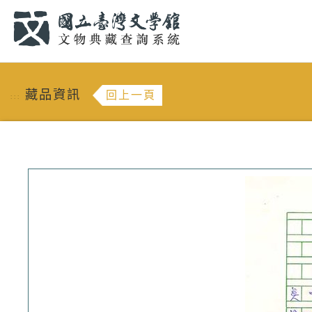
跳到主要內容
:::
藏品資訊
回上一頁
:::