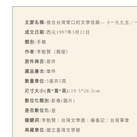
主要名稱:
很合台灣胃口的文學佳餚—《一九九五／
成文日期:
西元1997年3月21日
類別:
手稿
作者:
李魁賢（楓堤）
原件與否:
原件
藏品層次:
單件
數量單位:
5張共5頁
尺寸大小(長*寬*高):
19.5*26.5cm
數位化類別:
影像(圖片)
是否數位化:
是
關鍵詞:
李魁賢｜台灣文學選｜編後記｜台灣筆會
典藏單位:
國立臺灣文學館