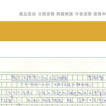
藏品查詢
分類瀏覽
典藏精選
作者瀏覽
圖像