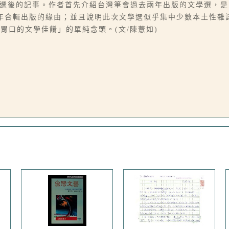
編選後的記事。作者首先介紹台灣筆會過去兩年出版的文學選，
96年合輯出版的緣由；並且說明此次文學選似乎集中少數本土性
胃口的文學佳餚」的單純念頭。(文/陳薏如)