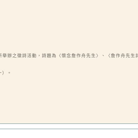
所舉辦之徵詩活動，詩題為〈懷念詹作舟先生〉、〈詹作舟先生
一）。