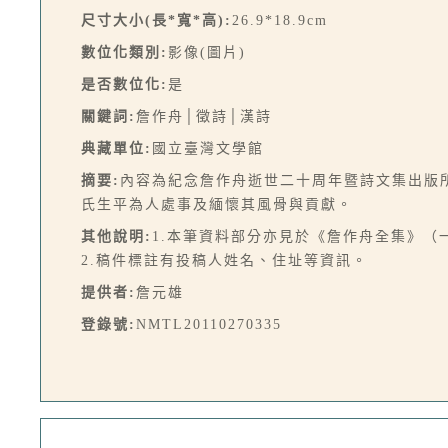
尺寸大小(長*寬*高):
26.9*18.9cm
數位化類別:
影像(圖片)
是否數位化:
是
關鍵詞:
詹作舟│徵詩│漢詩
典藏單位:
國立臺灣文學館
摘要:
內容為紀念詹作舟逝世二十周年暨詩文集出版
氏生平為人處事及緬懷其風骨與貢獻。
其他說明:
1.本筆資料部分亦見於《詹作舟全集》（
2.稿件標註有投稿人姓名、住址等資訊。
提供者:
詹元雄
登錄號:
NMTL20110270335