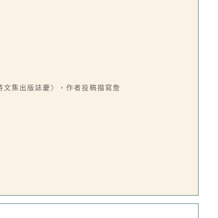
詩文集出版誌慶〉，作者投稿描寫詹