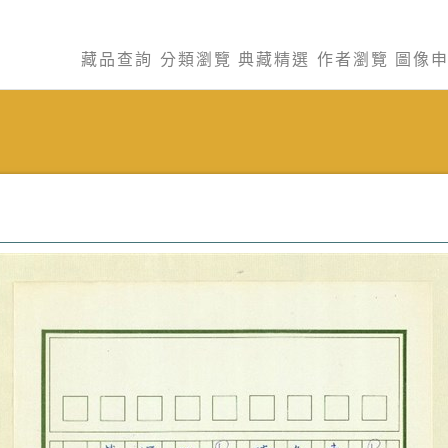
藏品查詢
分類瀏覽
典藏精選
作者瀏覽
圖像