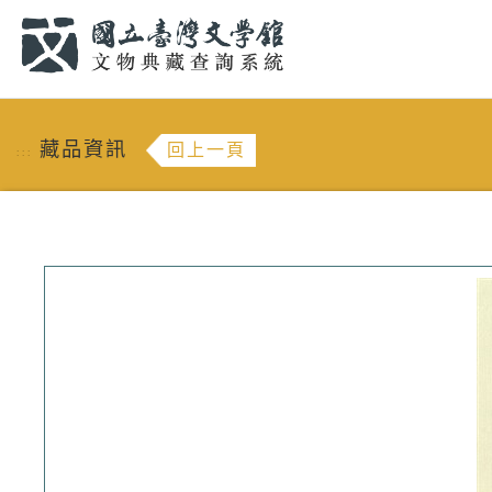
跳到主要內容
:::
藏品資訊
回上一頁
:::