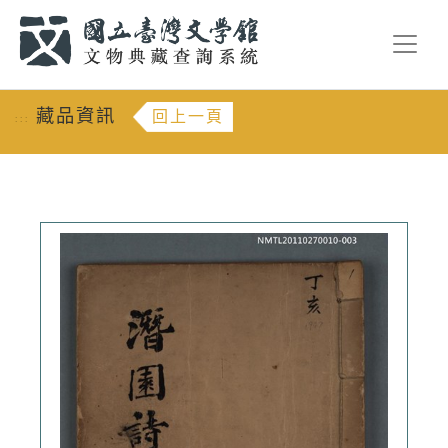
跳到主要內容
:::
藏品資訊
回上一頁
:::