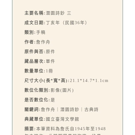
主要名稱:
潛園詩鈔 三
成文日期:
丁亥年（民國36年）
類別:
手稿
作者:
詹作舟
原件與否:
原件
藏品層次:
單件
數量單位:
1冊
尺寸大小(長*寬*高):
21.1*14.7*1.1cm
數位化類別:
影像(圖片)
是否數位化:
是
關鍵詞:
詹作舟｜潛園詩鈔｜古典詩
典藏單位:
國立臺灣文學館
摘要:
本筆資料為詹氏自1945年至1948