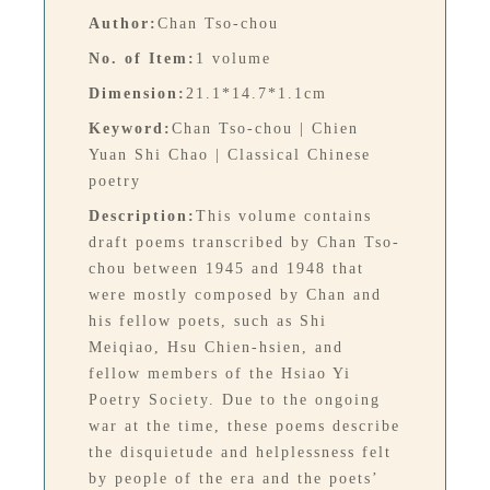
Author:
Chan Tso-chou
No. of Item:
1 volume
Dimension:
21.1*14.7*1.1cm
Keyword:
Chan Tso-chou | Chien
Yuan Shi Chao | Classical Chinese
poetry
Description:
This volume contains
draft poems transcribed by Chan Tso-
chou between 1945 and 1948 that
were mostly composed by Chan and
his fellow poets, such as Shi
Meiqiao, Hsu Chien-hsien, and
fellow members of the Hsiao Yi
Poetry Society. Due to the ongoing
war at the time, these poems describe
the disquietude and helplessness felt
by people of the era and the poets’