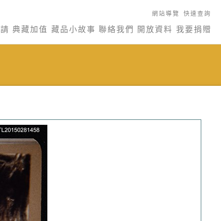
網站導覽
快速查詢
申請
典藏加值
藏品小故事
聯絡我們
開放資料
我要捐贈