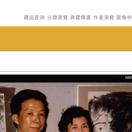
藏品查詢
分類瀏覽
典藏精選
作者瀏覽
圖像