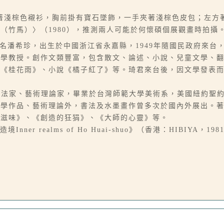
著淺棕色襯衫，胸前掛有寶石墜飾，一手夾著淺棕色皮包；左方
（竹馬）〉（1980），推測兩人可能於何懷碩個展觀畫時拍攝
06-07），本名潘希珍，出生於中國浙江省永嘉縣，1949年隨國民政
大學教授。創作文類豐富，包含散文、論述、小說、兒童文學、
、《桂花雨》、小說《橘子紅了》等。琦君來台後，因文學發表
墨畫家、書法家、藝術理論家，畢業於台灣師範大學美術系，美國紐約
文學作品、藝術理論外，書法及水墨畫作曾多次於國內外展出。
的滋味》、《創造的狂狷》、《大師的心靈》等。
 realms of Ho Huai-shuo》（香港：HIBIYA，19