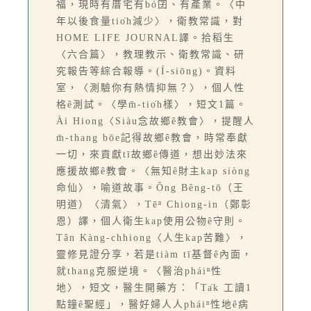
福，現時有厝宅有bó͘囝、有產業。〈中
年以後食量tio̍h減少〉，衛教常識，對
HOME LIFE JOURNAL譯。拾稻生
〈六合篇〉，教理教示、衛教常識、研
究報告等綜合報導。(Í-siōng)。資料
室，〈測驗你有熱情抑無？〉，個人性
格ê測試。〈學m̄-tio̍h樣〉，短文1篇。
Ài Hiong〈Siàu念故鄉ê教會〉，提醒人
m̄-thang bōe記得故鄉ê教會，時常奉獻
一切，來貢獻tī故鄉ê傳道，想出妙法來
應援故鄉ê教會。〈無知ê財主kap siòng
命仙〉，喻道故事。Ông Bêng-tō（王
明道）〈清氣〉，Tēⁿ Chiong-in（鄭彰
恩）譯，個人衛生kap使用公物ê守則。
Tân Kàng-chhiong〈人生kap苦難〉，
靈修見證分享，若是tiàm tī基督ê內面，
就thang克服逆境。〈醫治pháiⁿ性
地〉，短文，醫生開藥方：「Ta̍k 工讀1
點鐘ê聖經」，醫好婦人人pháiⁿ性地ê病