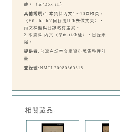
症。（文/Bo̍k ilī）
其他說明:
1.本資料內文1～10頁缺頁，
〈Hō͘ cha-bó͘ 囡仔鬼lia̍h去做丈夫〉，
內文標題與目錄略有差異。
2.本資料 內文〈學m̄-tio̍h樣〉，目錄未
揭。
提供者:
台灣白話字文學資料蒐集整理計
畫
登錄號:
NMTL20080360318
-相關藏品-