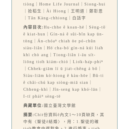
tiòng｜Home Life Journal｜Siong-hui
｜拾稻生｜Ài Hiong｜王明道｜鄭彰恩
｜Tân Kàng-chhiong｜白話字
內容目次:
Hu-chhe ê koan-hē｜Sèng-tô͘
ê kiat-hun｜Gín-ná ê sûi-bîn kap ūn-
tōng｜Án-chóaⁿ chiah ōe pó-chûn
siàu-liân｜Hō͘ cha-bó͘ gín-ná kúi lia̍h
khì chò ang｜Tiong-liân í-āu si̍t-
liōng tio̍h kiám-chió｜Lio̍k-ha̍p-phiⁿ
｜Chhek-giām lí ū jia̍t-chêng á bô｜
Siàu-liām kò͘-hiong ê kàu-hōe｜Bû-ti
ê châi-chú kap siòng-miā sian｜
Chheng-khì｜Jîn-seng kap khó͘-lān｜
I-tī pháiⁿ sèng-tē
典藏單位:
國立臺灣文學館
摘要:
Chit份資料ê內文1～10頁缺頁，其
中有〈聖徒ê結婚〉，用：1.聖徒的確
tio̍h教會中選對象、2.進行婚事，tio̍h