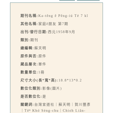
期刊名稱:
Ka-têng ê Pêng-iú Tē 7 kî
其他名稱:
家庭ê朋友 第7期
出刊/發行日期:
西元1958年9月
類別:
期刊
總編輯:
蘇天明
原件與否:
原件
藏品層次:
單件
數量單位:
1冊
尺寸大小(長*寬*高):
18.8*13*0.2
數位化類別:
影像(圖片)
是否數位化:
是
關鍵詞:
台灣宣道社｜蘇天明｜賀川豐彥
｜Tēⁿ Khó͘ Sèng-chu｜Chio̍h Liân-