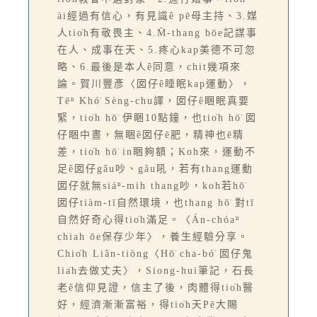
ài經過有信心，有見識ê pē母主持、3.媒
人tio̍h有敬畏主、4.M̄-thang bōe記謀事
在人、成事在天、5.疼心kap美德不可忽
略、6.最後是本人ê同意，chit幾項來
論。賀川豐彥〈囡仔ê睡眠kap運動〉，
Tēⁿ Khó͘ Sèng-chu譯，囡仔ê睏眠真要
緊，tio̍h hō͘ 伊睏10點鐘，也tio̍h hō͘ 囡
仔睏中晝，無睏ê囡仔ē肥，精神也ē精
差，tio̍h hō͘ in睏夠額；Koh來，運動不
足ê囡仔gâu吵、gâu吼，若有thang運動
囡仔就無siáⁿ-mih thang吵，koh若hō͘
囡仔tiàm-tī自然環境，也thang hō͘ 對tī
自然好奇心得tio̍h滿足。〈Án-chóaⁿ
chiah ōe保存少年〉，養生經驗分享。
Chio̍h Liân-tiòng〈Hō͘ cha-bó͘ 囡仔鬼
lia̍h去做丈夫〉，Siong-hui筆記，石長
老ê信仰見證，信主了後，肉體得tio̍h醫
好，經濟漸漸富裕，得tio̍h天Pē大賜