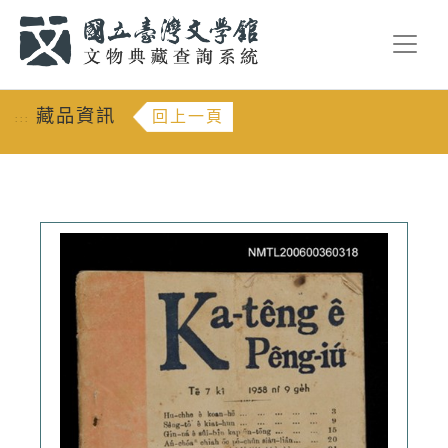
跳到主要內容
:::
藏品資訊
回上一頁
:::